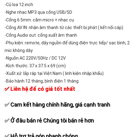
-Củ loa 12 inch
-Nghe nhạc MP3 qua cổng USB/SD
-Cổng 6.5mm: cắm micro + nhạc cụ
-Cổng AV IN: nhận âm thanh từ các thiết bị phát ( kết nối cáp)
-Cổng Audio out: cổng xuất âm thanh
-Phụ kiện: remote, dây nguồn để dùng điện trực tiếp/ sạc bình, 2
mic không dây
-Nguồn AC 220V/50Hz / DC 12V
-Kích thước: 37 x 37.5 x 69 (cm)
-Xuất xứ: lắp ráp tại Việt Nam ( linh kiện nhập khẩu)
-Bảo hành 12 tháng, bình điện 1 tháng
✅ Liên hệ để có giá tốt nhất
✅ Cam kết hàng chính hãng, giá cạnh tranh
✅ Ở đâu bán rẻ Chúng tôi bán rẻ hơn
✅ Hỗ trợ trả góp nhanh chóng