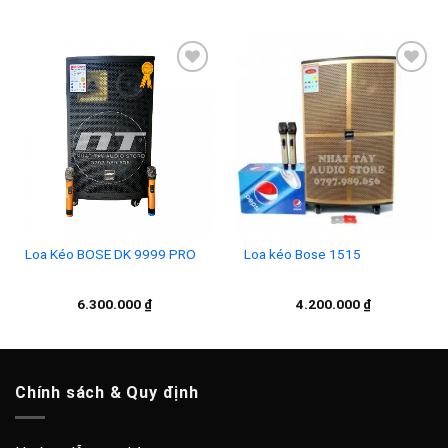
gốc
hiện
là:
tại
8.500.000 ₫.
là:
7.900.000 ₫.
Add to
Add to
wishlist
wishlist
Loa Kéo BOSE DK 9999 PRO
Loa kéo Bose 1515
6.300.000
₫
4.200.000
₫
Chính sách & Quy định