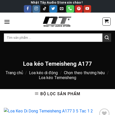
Skip
Nhật Tây Audio Store xin chào !
to
content
Tìm
kiếm:
Loa kéo Temeisheng A177
Trang chủ
/
Loa kéo di động
/
Chọn theo thương hiệu
/
Loa kéo Temeisheng
BỘ LỌC SẢN PHẨM