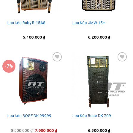
Loa kéo Ruby R-15A8
Loa Kéo JMW 15+
5.100.000
₫
6.200.000
₫
-7%
Add to
Add to
wishlist
wishlist
Loa kéo BOSE DK 99999
Loa Kéo Bose DK 709
Giá
Giá
8.500.000
₫
7.900.000
₫
6.500.000
₫