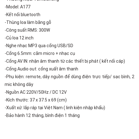
-Model: A177
-Kết nối bluetooth
-Thùng loa làm bằng gỗ
-Công suất RMS: 300W
-Củ loa 12 inch
-Nghe nhạc MP3 qua cổng USB/SD
-Cổng 6.5mm: cắm micro + nhạc cụ
-Cổng AV IN: nhận âm thanh từ các thiết bị phát ( kết nối cáp)
-Cổng Audio out: cổng xuất âm thanh
-Phụ kiện: remote, dây nguồn để dùng điện trực tiếp/ sạc bình, 2
mic không dây
-Nguồn AC 220V/50Hz / DC 12V
-Kích thước: 37 x 37.5 x 69 (cm)
-Xuất xứ: lắp ráp tại Việt Nam ( linh kiện nhập khẩu)
-Bảo hành 12 tháng, bình điện 1 tháng