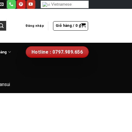
Vietnamese
Giỏ hàng /
0
₫
Đăng nhập
Hotline : 0797.989.656
hàng
ansui