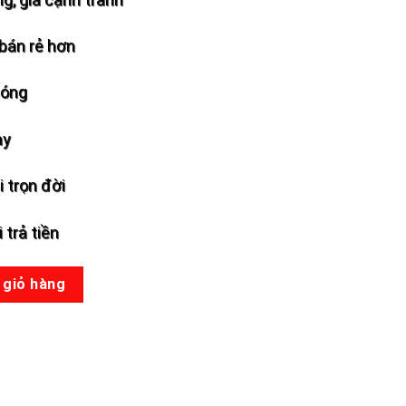
bán rẻ hơn
hóng
ày
 trọn đời
 trả tiền
ợng
 giỏ hàng