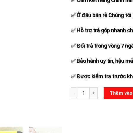
✅ Ở đâu bán rẻ Chúng tôi 
✅ Hỗ trợ trả góp nhanh c
✅ Đổi trả trong vòng 7 ng
✅ Bảo hành uy tín, hậu mãi
✅ Được kiểm tra trước khi
Loa kéo Sansui SS4-06 số lư
Thêm vào