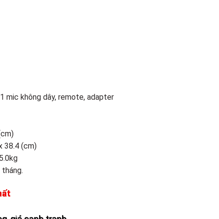
 1 mic không dây, remote, adapter
 (cm)
x 38.4 (cm)
5.0kg
 tháng.
hất
g, giá cạnh tranh