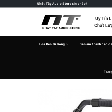
Skip
Nhật Tây Audio Store xin chào !
to
content
Uy Tín 
Chất Lư
Loa Kéo Di Động
Dàn âm thanh cao c
Tran