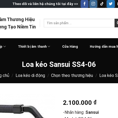
Theo dõi và liên hệ chúng tôi tại đây =>
Làm Thương Hiệu
Tìm
ợng Tạo Niềm Tin
kiếm:
ấp
Thiết bị âm thanh
Cửa Hàng
Hướng dẫn mua 
Loa kéo Sansui SS4-06
g chủ
/
Loa kéo di động
/
Chọn theo thương hiệu
/
Loa kéo S
2.100.000
₫
-Nhãn hàng:
Sansui