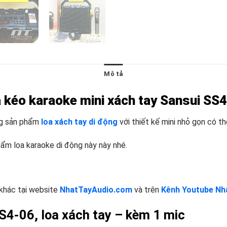
Mô tả
 kéo karaoke mini xách tay Sansui SS
g sản phẩm
loa xách tay di động
với thiết kế mini nhỏ gọn có thể
ẩm loa karaoke di động này này nhé.
khác tại website
NhatTayAudio.com
và trên
Kênh Youtube Nhậ
S4-06, loa xách tay – kèm 1 mic