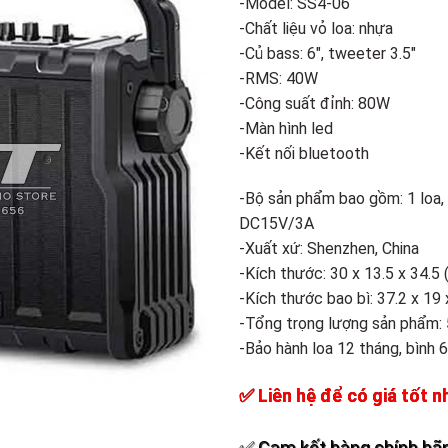
-Model: SS4-06
Add to
-Chất liệu vỏ loa: nhựa
wishlist
-Củ bass: 6″, tweeter 3.5″
-RMS: 40W
-Công suất đỉnh: 80W
-Màn hình led
-Kết nối bluetooth
-Bộ sản phẩm bao gồm: 1 loa,
DC15V/3A
-Xuất xứ: Shenzhen, China
-Kích thước: 30 x 13.5 x 34.5
-Kích thước bao bì: 37.2 x 19 
-Tổng trọng lượng sản phẩm: 
-Bảo hành loa 12 tháng, bình 6
✅ Liên hệ để có giá tốt n
✅ Cam kết hàng chính hãn