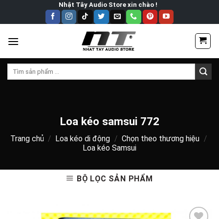
Skip
Nhật Tây Audio Store xin chào !
to
content
Tìm
kiếm:
Loa kéo samsui 772
Trang chủ
/
Loa kéo di động
/
Chọn theo thương hiệu
/
Loa kéo Samsui
BỘ LỌC SẢN PHẨM