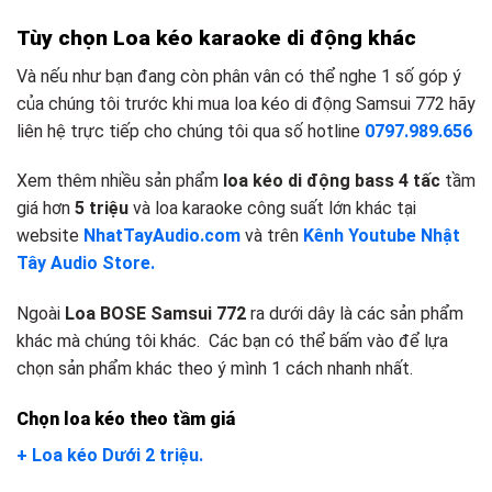
Tùy chọn Loa kéo k
araoke d
i động khác
Và nếu như bạn đang còn phân vân có thể nghe 1 số góp ý
của chúng tôi trước khi mua loa kéo di động Samsui 772 hãy
liên hệ trực tiếp cho chúng tôi qua số hotline
0797.989.656
Xem thêm nhiều sản phẩm
loa kéo di động bass 4 tấc
tầm
giá hơn
5 triệu
và loa karaoke công suất lớn khác tại
website
NhatTayAudio.com
và trên
Kênh Youtube Nhật
Tây Audio Store.
Ngoài
Loa BOSE Samsui 772
ra dưới dây là các sản phẩm
khác mà chúng tôi khác. Các bạn có thể bấm vào để lựa
chọn sản phẩm khác theo ý mình 1 cách nhanh nhất.
Chọn loa kéo theo tầm giá
+ Loa kéo Dưới 2 triệu.