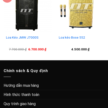
Add to
Add to
wishlist
wishlist
Loa Kéo JMW J7000S
Loa kéo Bose 552
Giá
Giá
7.700.000
₫
6.700.000
₫
4.500.000
₫
gốc
hiện
là:
tại
7.700.000 ₫.
là:
6.700.000 ₫.
Chính sách & Quy định
Hướng dẫn mua hàng
Hình thức thanh toán
Quy trình giao hàng