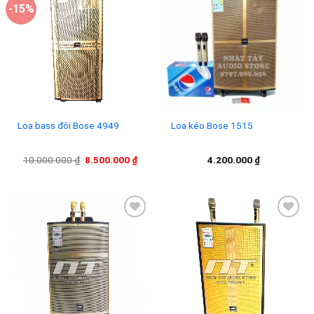
-15%
Add to
Add to
wishlist
wishlist
Loa bass đôi Bose 4949
Loa kéo Bose 1515
Giá
Giá
10.000.000
₫
8.500.000
₫
4.200.000
₫
gốc
hiện
là:
tại
10.000.000 ₫.
là:
8.500.000 ₫.
Add to
Add to
wishlist
wishlist