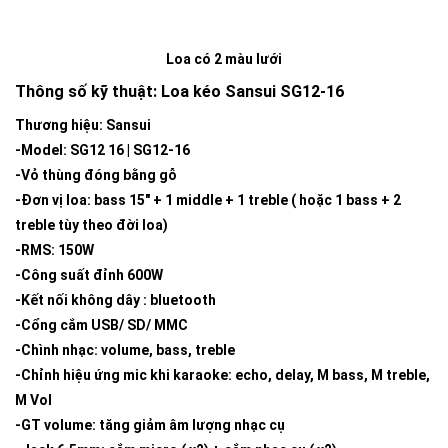
Loa có 2 màu lưới
Thông số kỹ thuật: Loa kéo Sansui SG12-16
Thương hiệu: Sansui
-Model: SG12 16 | SG12-16
-Vỏ thùng đóng bằng gỗ
-Đơn vị loa: bass 15″ + 1 middle + 1 treble ( hoặc 1 bass + 2
treble tùy theo đời loa)
-RMS: 150W
-Công suất đỉnh 600W
-Kết nối không dây : bluetooth
-Cổng cắm USB/ SD/ MMC
-Chình nhạc: volume, bass, treble
-Chỉnh hiệu ứng mic khi karaoke: echo, delay, M bass, M treble,
M Vol
-GT volume: tăng giảm âm lượng nhạc cụ