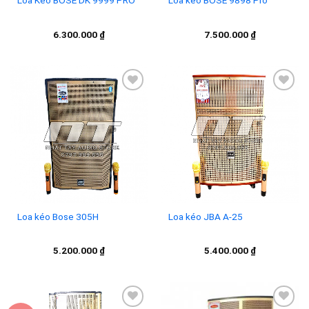
Loa Kéo BOSE DK 9999 PRO
Loa kéo BOSE 9898 Pro
6.300.000
₫
7.500.000
₫
Add to
Add to
wishlist
wishlist
Loa kéo Bose 305H
Loa kéo JBA A-25
5.200.000
₫
5.400.000
₫