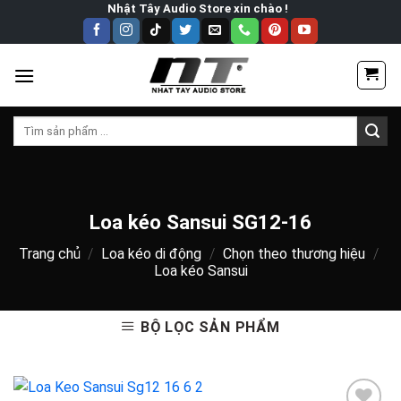
Skip
Nhật Tây Audio Store xin chào !
to
content
Tìm
kiếm:
Loa kéo Sansui SG12-16
Trang chủ
/
Loa kéo di động
/
Chọn theo thương hiệu
/
Loa kéo Sansui
BỘ LỌC SẢN PHẨM