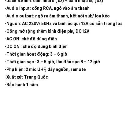
-Jack 6.5mm: cắm micro ( x2) + cắm nhạc cụ ( x2)
-Audio input: cổng RCA, ngõ vào âm thanh
-Audio output: ngõ ra âm thanh, kết nối sub/ loa kéo
-Nguồn: AC 220V/ 50Hz và bình ắc qui 12V có sẵn trong loa
-Cổng mở rộng thêm bình điện phụ DC12V
-AC ON: chế độ dùng điện
-DC ON : chế độ dùng bình điện
-Thời gian hoạt động: 3 – 6 giờ
-Thời gian sạc : 3 – 5 giờ, lần đầu sạc 8 – 12 giờ
-Phụ kiện: 2 mic UHF, dây nguồn, remote
-Xuất xứ: Trung Quốc
-Bảo hành 1 năm.