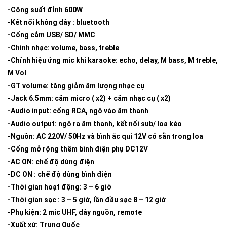
-Công suất đỉnh 600W
-Kết nối không dây : bluetooth
-Cổng cắm USB/ SD/ MMC
-Chình nhạc: volume, bass, treble
-Chỉnh hiệu ứng mic khi karaoke: echo, delay, M bass, M treble,
M Vol
-GT volume: tăng giảm âm lượng nhạc cụ
-Jack 6.5mm: cắm micro ( x2) + cắm nhạc cụ ( x2)
-Audio input: cổng RCA, ngõ vào âm thanh
-Audio output: ngõ ra âm thanh, kết nối sub/ loa kéo
-Nguồn: AC 220V/ 50Hz và bình ắc qui 12V có sẵn trong loa
-Cổng mở rộng thêm bình điện phụ DC12V
-AC ON: chế độ dùng điện
-DC ON : chế độ dùng bình điện
-Thời gian hoạt động: 3 – 6 giờ
-Thời gian sạc : 3 – 5 giờ, lần đầu sạc 8 – 12 giờ
-Phụ kiện: 2 mic UHF, dây nguồn, remote
-Xuất xứ: Trung Quốc