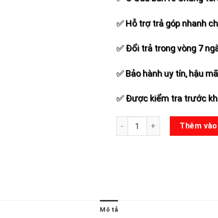
✅ Hỗ trợ trả góp nhanh c
✅ Đổi trả trong vòng 7 ng
✅ Bảo hành uy tín, hậu mãi
✅ Được kiểm tra trước khi
Loa kéo Sansui A15-66 số lượ
Thêm vào
Mô tả