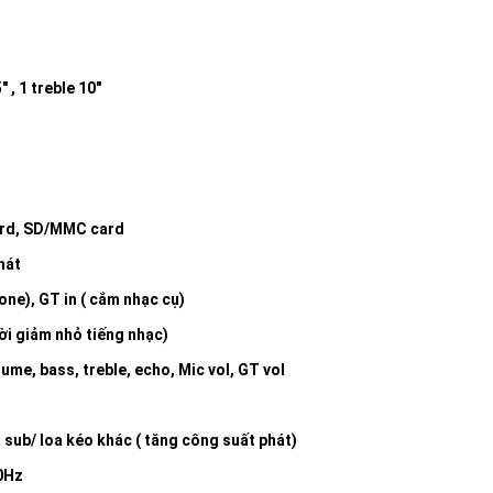
 , 1 treble 10″
ard, SD/MMC card
hát
one), GT in ( cắm nhạc cụ)
ời giảm nhỏ tiếng nhạc)
me, bass, treble, echo, Mic vol, GT vol
 sub/ loa kéo khác ( tăng công suất phát)
0Hz