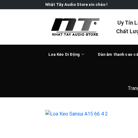
Skip
Nhật Tây Audio Store xin chào !
to
content
Uy Tín 
Chất Lư
Loa Kéo Di Động
Dàn âm thanh cao c
Tran