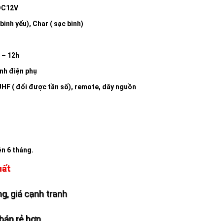
 DC12V
 bình yếu), Char ( sạc bình)
8 – 12h
ình điện phụ
 UHF ( đổi được tần số), remote, dây nguồn
ện 6 tháng.
hất
g, giá cạnh tranh
bán rẻ hơn