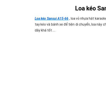
Loa kéo Sa
Loa kéo Sansui A15-66
, loa vỏ nhựa hát karaok
tay kéo và bánh xe để tiện di chuyển, loa này 
dây khá tốt ….