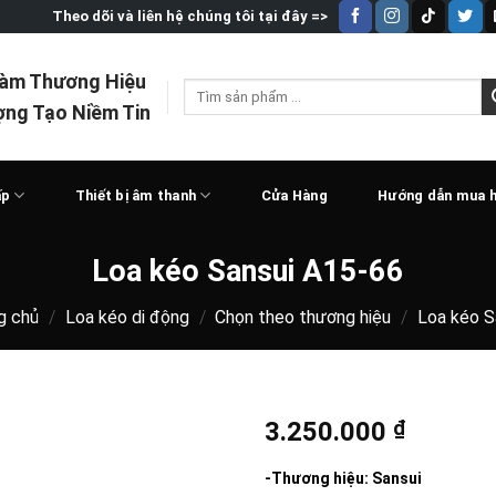
Theo dõi và liên hệ chúng tôi tại đây =>
Làm Thương Hiệu
Tìm
ợng Tạo Niềm Tin
kiếm:
ấp
Thiết bị âm thanh
Cửa Hàng
Hướng dẫn mua 
Loa kéo Sansui A15-66
g chủ
/
Loa kéo di động
/
Chọn theo thương hiệu
/
Loa kéo S
3.250.000
₫
-Thương hiệu: Sansui