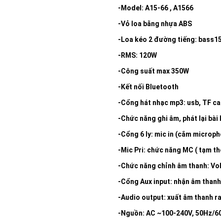
Add to
-Model: A15-66 , A1566
wishlist
-Vỏ loa bằng nhựa ABS
-Loa kéo 2 đường tiếng: bass15″
-RMS: 120W
-Công suất max 350W
-Kết nối Bluetooth
-Cổng hát nhạc mp3: usb, TF c
-Chức năng ghi âm, phát lại bài 
-Cổng 6 ly: mic in (cắm microph
-Mic Pri: chức năng MC ( tạm th
-Chức năng chỉnh âm thanh: Volu
-Cổng Aux input: nhận âm thanh
-Audio output: xuất âm thanh ra
-Nguồn: AC ~100-240V, 50Hz/6