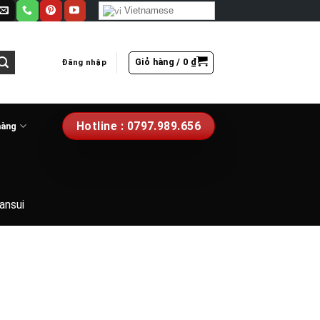
Vietnamese
Giỏ hàng /
0
₫
Đăng nhập
Hotline : 0797.989.656
hàng
ansui