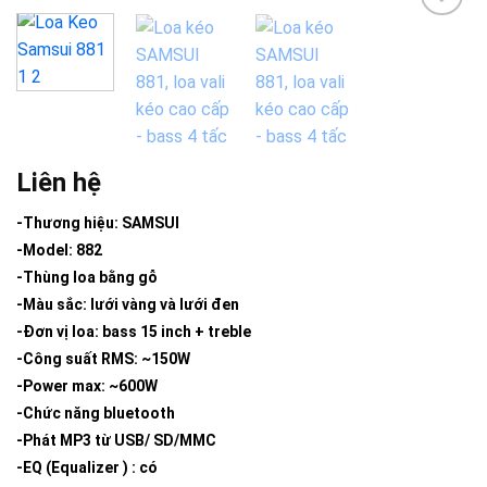
Add to
wishlist
Liên hệ
-Thương hiệu: SAMSUI
-Model: 882
-Thùng loa bằng gỗ
-Màu sắc: lưới vàng và lưới đen
-Đơn vị loa: bass 15 inch + treble
-Công suất RMS: ~150W
-Power max: ~600W
-Chức năng bluetooth
-Phát MP3 từ USB/ SD/MMC
-EQ (Equalizer ) : có