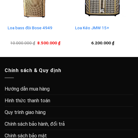
Loa bass đôi Bose 4949
Loa Kéo JMW 15+
Giá
Giá
10.000.000
₫
8.500.000
₫
6.200.000
₫
gốc
hiện
là:
tại
10.000.000 ₫.
là:
8.500.000 ₫.
Chính sách & Quy định
Hướng dẫn mua hàng
Hình thức thanh toán
Quy trình giao hàng
Chính sách bảo hành, đổi trả
Chính sách bảo mật