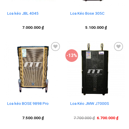
Loa kéo JBL 4045
Loa Kéo Bose 305C
7.000.000
₫
5.100.000
₫
-13%
Add to
Add to
wishlist
wishlist
Loa kéo BOSE 9898 Pro
Loa Kéo JMW J7000S
Giá
Giá
7.500.000
₫
7.700.000
₫
6.700.000
₫
gốc
hiện
là:
tại
7.700.000 ₫.
là: