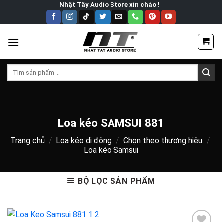
Skip
Nhật Tây Audio Store xin chào !
to
content
Tìm
kiếm:
Loa kéo SAMSUI 881
Trang chủ
/
Loa kéo di động
/
Chọn theo thương hiệu
/
Loa kéo Samsui
BỘ LỌC SẢN PHẨM