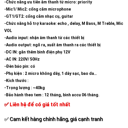
-Chức năng ưu tiên âm thanh từ micro: priority
-Mic1/ Mic2: cổng cắm microphone
-GT1/GT2: cổng cắm nhạc cụ, guitar
-Chức năng hỗ trợ karaoke: echo , delay, M Bass, M Treble, Mic
VOL
-Audio input: nhận âm thanh từ các thiết bị
-Audio output: ngõ ra, xuất âm thanh ra các thiết bị
-DC IN: gắn thêm bình điện phụ 12V
-AC IN: 220V/ 50Hz
-Đèn báo pin: có
-Phụ kiện : 2 micro không dây, 1 dây sạc, bao da…
-Kích thước :
-Trọng lượng : ~40kg
-Bảo hành theo tem : 12 tháng, bình accu 06 tháng.
✅ Liên hệ để có giá tốt nhất
✅ Cam kết hàng chính hãng, giá cạnh tranh