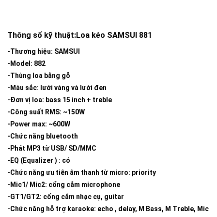
Thông số kỹ thuật:Loa kéo SAMSUI 881
-Thương hiệu: SAMSUI
-Model: 882
-Thùng loa bằng gỗ
-Màu sắc: lưới vàng và lưới đen
-Đơn vị loa: bass 15 inch + treble
-Công suất RMS: ~150W
-Power max: ~600W
-Chức năng bluetooth
-Phát MP3 từ USB/ SD/MMC
-EQ (Equalizer ) : có
-Chức năng ưu tiên âm thanh từ micro: priority
-Mic1/ Mic2: cổng cắm microphone
-GT1/GT2: cổng cắm nhạc cụ, guitar
-Chức năng hỗ trợ karaoke: echo , delay, M Bass, M Treble, Mic