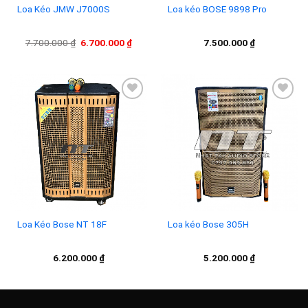
Loa Kéo JMW J7000S
Loa kéo BOSE 9898 Pro
Giá
Giá
7.700.000
₫
6.700.000
₫
7.500.000
₫
gốc
hiện
là:
tại
7.700.000 ₫.
là:
6.700.000 ₫.
Add to
Add to
wishlist
wishlist
Loa Kéo Bose NT 18F
Loa kéo Bose 305H
6.200.000
₫
5.200.000
₫