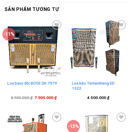
SẢN PHẨM TƯƠNG TỰ
-11%
Add to
Add to
wishlist
wishlist
Loa bass đôi BOSE DK 7979
Loa kéo Temeisheng ED
1522
Giá
Giá
8.900.000
₫
7.900.000
₫
4.500.000
₫
gốc
hiện
là:
tại
8.900.000 ₫.
là:
7.900.000 ₫.
-15%