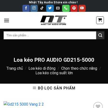
Skip
Nhật Tây Audio Store xin chào !
to
content
Tìm
kiếm:
Loa kéo PRO AUDIO GD215-5000
Trang chủ
/
Loa kéo di động
/
Chọn theo chức năng
/
Loa kéo công suất lớn
BỘ LỌC SẢN PHẨM