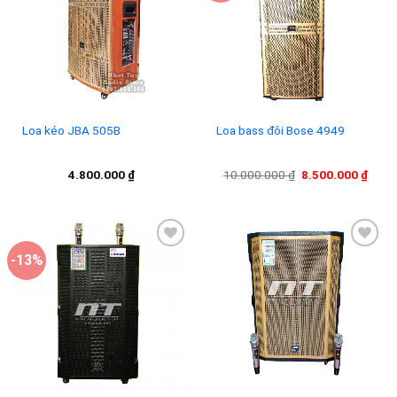
Add to
Add to
wishlist
wishlist
Loa kéo JBA 505B
Loa bass đôi Bose 4949
Giá
Giá
4.800.000
₫
10.000.000
₫
8.500.000
₫
gốc
hiện
là:
tại
10.000.000 ₫.
là:
8.500
-13%
Add to
Add to
wishlist
wishlist