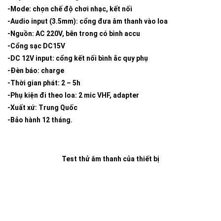
-Mode: chọn chế độ chơi nhạc, kết nối
-Audio input (3.5mm): cổng đưa âm thanh vào loa
-Nguồn: AC 220V, bên trong có bình accu
-Cổng sạc DC15V
-DC 12V input: cổng kết nối bình ắc quy phụ
-Đèn báo: charge
-Thời gian phát: 2 – 5h
-Phụ kiện đi theo loa: 2 mic VHF, adapter
-Xuất xứ: Trung Quốc
-Bảo hành 12 tháng.
Test thử âm thanh của thiết bị