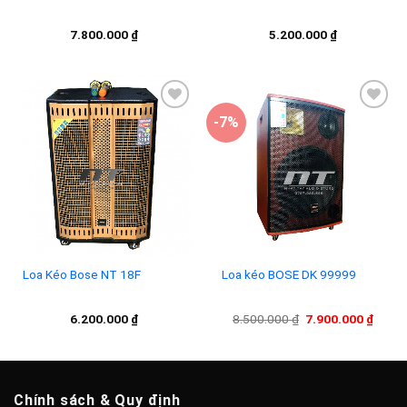
7.800.000
₫
5.200.000
₫
-7%
Add to
Add to
wishlist
wishlist
Loa Kéo Bose NT 18F
Loa kéo BOSE DK 99999
Giá
Giá
6.200.000
₫
8.500.000
₫
7.900.000
₫
gốc
hiện
là:
tại
8.500.000 ₫.
là:
7.900
Chính sách & Quy định