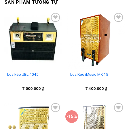
SẢN PHẨM TƯƠNG TỰ
Add to
Add to
wishlist
wishlist
Loa kéo JBL 4045
Loa Kéo iMusic MK 15
7.000.000
₫
7.400.000
₫
-15%
Add to
Add to