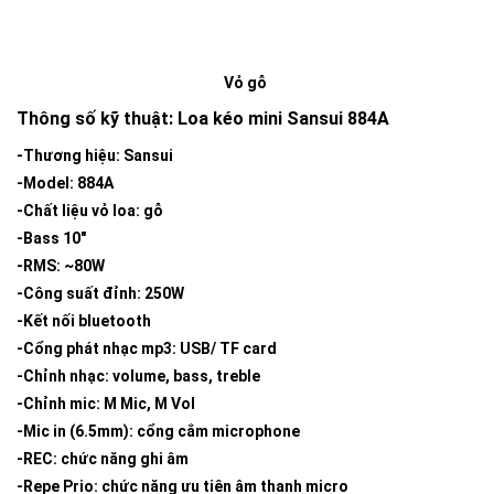
Vỏ gỗ
Thông số kỹ thuật: Loa kéo mini Sansui 884A
-Thương hiệu: Sansui
-Model: 884A
-Chất liệu vỏ loa: gỗ
-Bass 10″
-RMS: ~80W
-Công suất đỉnh: 250W
-Kết nối bluetooth
-Cổng phát nhạc mp3: USB/ TF card
-Chỉnh nhạc: volume, bass, treble
-Chỉnh mic: M Mic, M Vol
-Mic in (6.5mm): cổng cắm microphone
-REC: chức năng ghi âm
-Repe Prio: chức năng ưu tiên âm thanh micro