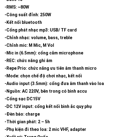
-RMS: ~80W
-Công suất đỉnh: 250W
-Kết nối bluetooth
-Cổng phát nhạc mp3: USB/ TF card
-Chỉnh nhạc: volume, bass, treble
-Chỉnh mic: M Mic, M Vol
-Mic in (6.5mm): cổng cắm microphone
-REC: chức năng ghi âm
-Repe Prio: chức năng ưu tiên âm thanh micro
-Mode: chọn chế độ chơi nhạc, kết nối
-Audio input (3.5mm): cổng đưa âm thanh vào loa
-Nguồn: AC 220V, bên trong có bình accu
-Cổng sạc DC15V
-DC 12V input: cổng kết nối bình ắc quy phụ
-Đèn báo: charge
-Thời gian phát: 2 – 5h
-Phụ kiện đi theo loa: 2 mic VHF, adapter