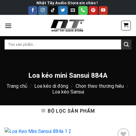
Skip
Nhật Tây Audio Store xin chào !
to
content
Tìm
kiếm:
Loa kéo mini Sansui 884A
Trang chủ
/
Loa kéo di động
/
Chọn theo thương hiệu
/
Loa kéo Sansui
BỘ LỌC SẢN PHẨM