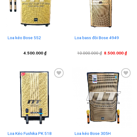
wishlist
wishlist
Loa kéo Bose 552
Loa bass đôi Bose 4949
Giá
Giá
4.500.000
₫
10.000.000
₫
8.500.000
₫
gốc
hiện
là:
tại
10.000.000 ₫.
là:
8.500
Add to
Add to
wishlist
wishlist
Loa Kéo Fushika PK 518
Loa kéo Bose 305H