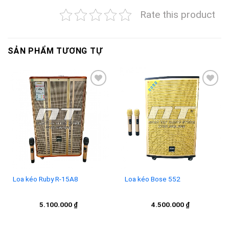
Rate this product
SẢN PHẨM TƯƠNG TỰ
Add to
Add to
wishlist
wishlist
Loa kéo Ruby R-15A8
Loa kéo Bose 552
5.100.000
₫
4.500.000
₫