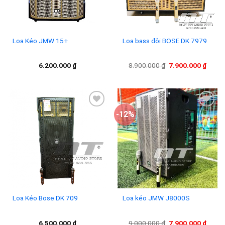
Loa Kéo JMW 15+
Loa bass đôi BOSE DK 7979
Giá
Giá
6.200.000
₫
8.900.000
₫
7.900.000
₫
gốc
hiện
là:
tại
8.900.000 ₫.
là:
7.900
-12%
Add to
Add to
wishlist
wishlist
Loa Kéo Bose DK 709
Loa kéo JMW J8000S
Giá
Giá
6.500.000
₫
9.000.000
₫
7.900.000
₫