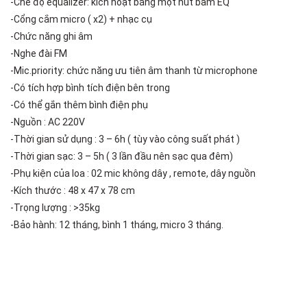
-Chế độ equalizer: kích hoạt bằng một nút bấm EQ
-Cổng cắm micro ( x2) + nhạc cụ
-Chức năng ghi âm
-Nghe đài FM
-Mic.priority: chức năng ưu tiên âm thanh từ microphone
-Có tích hợp bình tích điện bên trong
-Có thể gắn thêm bình điện phụ
-Nguồn : AC 220V
-Thời gian sử dụng : 3 – 6h ( tùy vào công suất phát )
-Thời gian sạc: 3 – 5h ( 3 lần đầu nên sạc qua đêm)
-Phụ kiện của loa : 02 mic không dây , remote, dây nguồn
-Kích thước : 48 x 47 x 78 cm
-Trọng lượng : >35kg
-Bảo hành: 12 tháng, bình 1 tháng, micro 3 tháng.