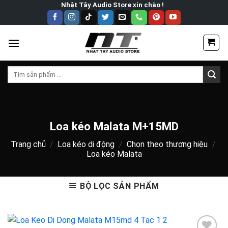
Skip
Nhật Tây Audio Store xin chào !
to
content
Tìm
kiếm:
Loa kéo Malata M+15MD
Trang chủ
/
Loa kéo di động
/
Chọn theo thương hiệu
/
Loa kéo Malata
BỘ LỌC SẢN PHẨM