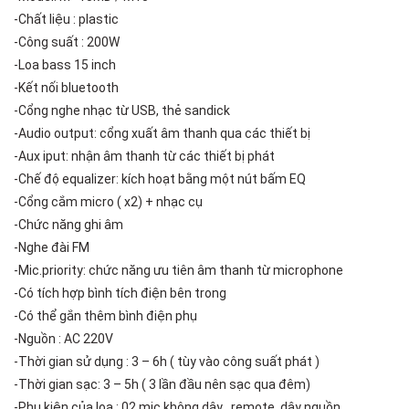
-Chất liệu : plastic
-Công suất : 200W
-Loa bass 15 inch
-Kết nối bluetooth
-Cổng nghe nhạc từ USB, thẻ sandick
-Audio output: cổng xuất âm thanh qua các thiết bị
-Aux iput: nhận âm thanh từ các thiết bị phát
-Chế độ equalizer: kích hoạt bằng một nút bấm EQ
-Cổng cắm micro ( x2) + nhạc cụ
-Chức năng ghi âm
-Nghe đài FM
-Mic.priority: chức năng ưu tiên âm thanh từ microphone
-Có tích hợp bình tích điện bên trong
-Có thể gắn thêm bình điện phụ
-Nguồn : AC 220V
-Thời gian sử dụng : 3 – 6h ( tùy vào công suất phát )
-Thời gian sạc: 3 – 5h ( 3 lần đầu nên sạc qua đêm)
-Phụ kiện của loa : 02 mic không dây , remote, dây nguồn