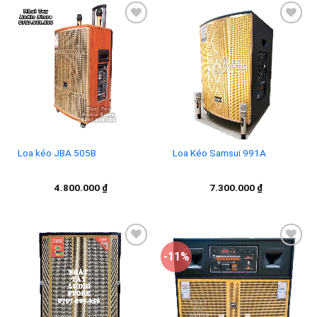
Add to
Add to
wishlist
wishlist
Loa kéo JBA 505B
Loa Kéo Samsui 991A
4.800.000
₫
7.300.000
₫
-11%
Add to
Add to
wishlist
wishlist