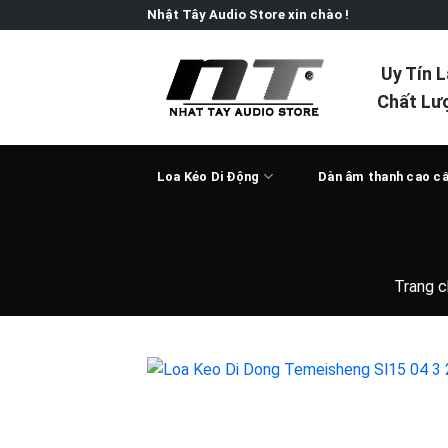
Skip
Nhật Tây Audio Store xin chào !
to
content
Uy Tín 
Chất Lư
Loa Kéo Di Động
Dàn âm thanh cao c
Trang c