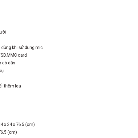
ười
, dùng khi sử dụng mic
d/SD.MMC card
o có dây
cụ
ối thêm loa
4 x 34 x 76.5 (cm)
76.5 (cm)