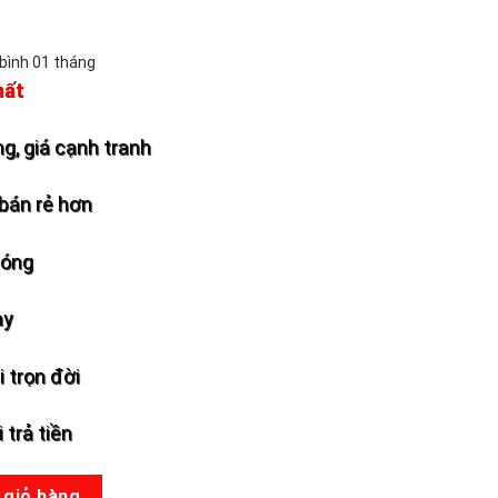
 bình 01 tháng
hất
g, giá cạnh tranh
bán rẻ hơn
hóng
ày
 trọn đời
 trả tiền
-04 số lượng
 giỏ hàng