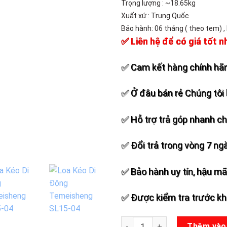
Trọng lượng : ~18.65kg
Xuất xứ : Trung Quốc
Bảo hành: 06 tháng ( theo tem) ,
✅ Liên hệ để có giá tốt n
✅ Cam kết hàng chính hãn
✅ Ở đâu bán rẻ Chúng tôi 
✅ Hỗ trợ trả góp nhanh c
✅ Đổi trả trong vòng 7 ng
✅ Bảo hành uy tín, hậu mãi
✅ Được kiểm tra trước khi
Loa Kẹo kéo Temeisheng SL15
Thêm vào