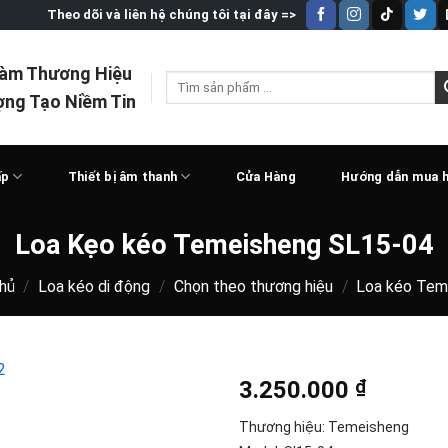
Theo dõi và liên hệ chúng tôi tại đây =>
Làm Thương Hiệu
Tìm
ợng Tạo Niềm Tin
kiếm:
ấp
Thiết bị âm thanh
Cửa Hàng
Hướng dẫn mua 
Loa Kẹo kéo Temeisheng SL15-04
hủ
/
Loa kéo di động
/
Chọn theo thương hiệu
/
Loa kéo Tem
3.250.000
₫
Thương hiệu: Temeisheng