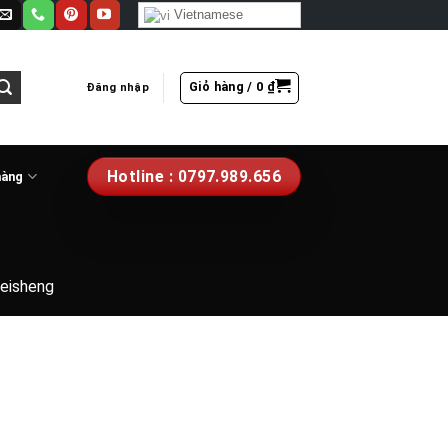
Vietnamese
Giỏ hàng /
0
₫
Đăng nhập
Hotline : 0797.989.656
hàng
eisheng