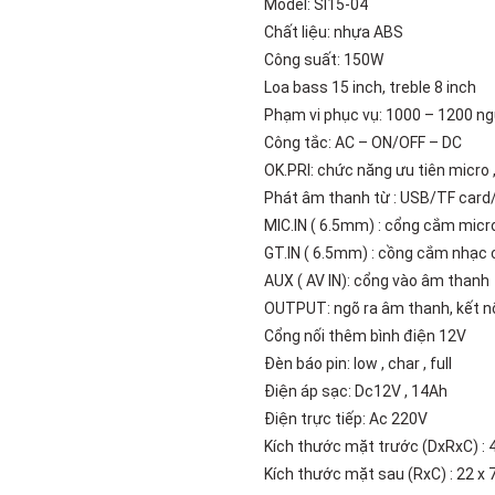
Model: Sl15-04
Add to
wishlist
Chất liệu: nhựa ABS
Công suất: 150W
Loa bass 15 inch, treble 8 inch
Phạm vi phục vụ: 1000 – 1200 ng
Công tắc: AC – ON/OFF – DC
OK.PRI: chức năng ưu tiên micro 
Phát âm thanh từ : USB/TF car
MIC.IN ( 6.5mm) : cổng cắm micr
GT.IN ( 6.5mm) : cồng cắm nhạc 
AUX ( AV IN): cổng vào âm thanh
OUTPUT: ngõ ra âm thanh, kết n
Cổng nối thêm bình điện 12V
Đèn báo pin: low , char , full
Điện áp sạc: Dc12V , 14Ah
Điện trực tiếp: Ac 220V
Kích thước mặt trước (DxRxC) : 4
Kích thước mặt sau (RxC) : 22 x 