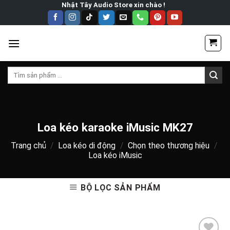
Skip
Nhật Tây Audio Store xin chào !
to
content
Tìm
kiếm:
Loa kéo karaoke iMusic MK27
Trang chủ
/
Loa kéo di động
/
Chọn theo thương hiệu
/
Loa kéo iMusic
BỘ LỌC SẢN PHẨM