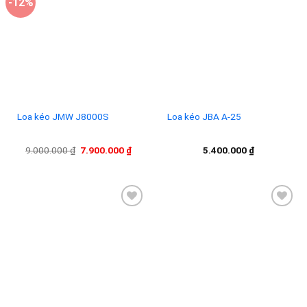
-12%
Add to
Add to
wishlist
wishlist
Loa kéo JMW J8000S
Loa kéo JBA A-25
Giá
Giá
9.000.000
₫
7.900.000
₫
5.400.000
₫
gốc
hiện
là:
tại
9.000.000 ₫.
là:
7.900.000 ₫.
Add to
Add to
wishlist
wishlist