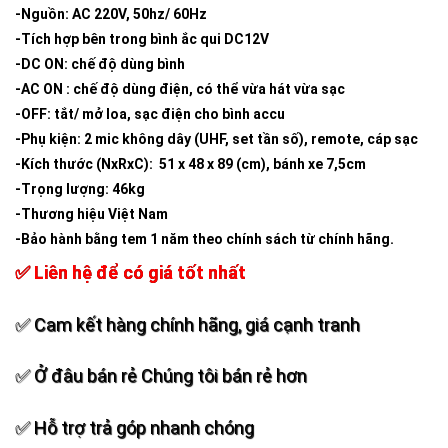
-Nguồn: AC 220V, 50hz/ 60Hz
-Tích hợp bên trong bình ắc qui DC12V
-DC ON: chế độ dùng bình
-AC ON : chế độ dùng điện, có thể vừa hát vừa sạc
-OFF: tắt/ mở loa, sạc điện cho bình accu
-Phụ kiện: 2 mic không dây (UHF, set tần số), remote, cáp sạc
-Kích thước (NxRxC): 51 x 48 x 89 (cm), bánh xe 7,5cm
-Trọng lượng: 46kg
-Thương hiệu Việt Nam
-Bảo hành bằng tem 1 năm theo chính sách từ chính hãng.
✅ Liên hệ để có giá tốt nhất
✅ Cam kết hàng chính hãng, giá cạnh tranh
✅ Ở đâu bán rẻ Chúng tôi bán rẻ hơn
✅ Hỗ trợ trả góp nhanh chóng