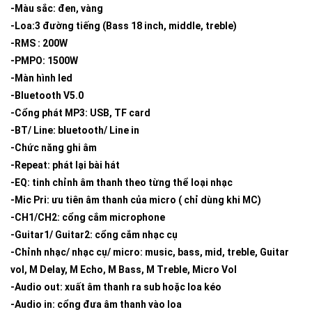
-Màu sắc: đen, vàng
-Loa:3 đường tiếng (Bass 18 inch, middle, treble)
-RMS : 200W
-PMPO: 1500W
-Màn hình led
-Bluetooth V5.0
-Cổng phát MP3: USB, TF card
-BT/ Line: bluetooth/ Line in
-Chức năng ghi âm
-Repeat: phát lại bài hát
-EQ: tinh chỉnh âm thanh theo từng thể loại nhạc
-Mic Pri: ưu tiên âm thanh của micro ( chỉ dùng khi MC)
-CH1/CH2: cổng cắm microphone
-Guitar1/ Guitar2: cổng cắm nhạc cụ
-Chỉnh nhạc/ nhạc cụ/ micro: music, bass, mid, treble, Guitar
vol, M Delay, M Echo, M Bass, M Treble, Micro Vol
-Audio out: xuất âm thanh ra sub hoặc loa kéo
-Audio in: cổng đưa âm thanh vào loa