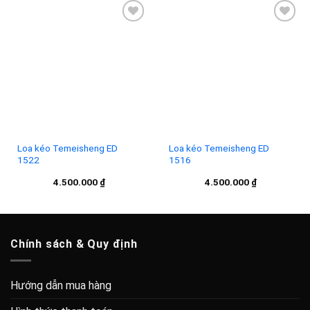
Add to
Add to
wishlist
wishlist
Loa kéo Temeisheng ED
Loa kéo Temeisheng ED
1522
1516
4.500.000
₫
4.500.000
₫
Chính sách & Quy định
Hướng dẫn mua hàng