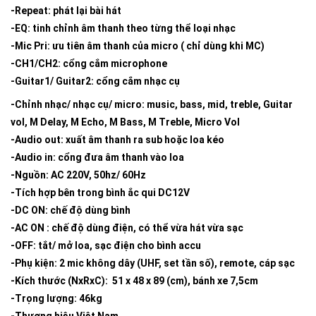
-Repeat: phát lại bài hát
-EQ: tinh chỉnh âm thanh theo từng thể loại nhạc
-Mic Pri: ưu tiên âm thanh của micro ( chỉ dùng khi MC)
-CH1/CH2: cổng cắm microphone
-Guitar1/ Guitar2: cổng cắm nhạc cụ
-Chỉnh nhạc/ nhạc cụ/ micro: music, bass, mid, treble, Guitar
vol, M Delay, M Echo, M Bass, M Treble, Micro Vol
-Audio out: xuất âm thanh ra sub hoặc loa kéo
-Audio in: cổng đưa âm thanh vào loa
-Nguồn: AC 220V, 50hz/ 60Hz
-Tích hợp bên trong bình ắc qui DC12V
-DC ON: chế độ dùng bình
-AC ON : chế độ dùng điện, có thể vừa hát vừa sạc
-OFF: tắt/ mở loa, sạc điện cho bình accu
-Phụ kiện: 2 mic không dây (UHF, set tần số), remote, cáp sạc
-Kích thước (NxRxC): 51 x 48 x 89 (cm), bánh xe 7,5cm
-Trọng lượng: 46kg
-Thương hiệu Việt Nam