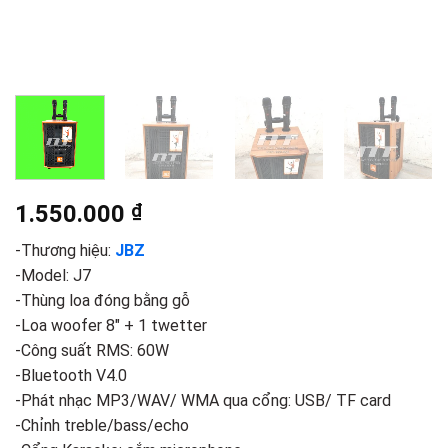
1.550.000
₫
-Thương hiệu:
JBZ
-Model: J7
-Thùng loa đóng bằng gỗ
-Loa woofer 8″ + 1 twetter
-Công suất RMS: 60W
-Bluetooth V4.0
-Phát nhạc MP3/WAV/ WMA qua cổng: USB/ TF card
-Chỉnh treble/bass/echo