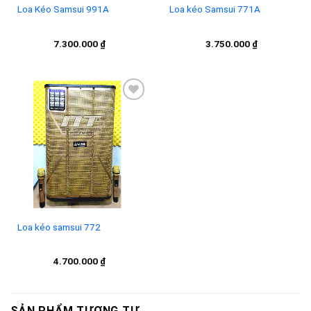
Loa Kéo Samsui 991A
Loa kéo Samsui 771A
7.300.000
₫
3.750.000
₫
Add to
wishlist
Loa kéo samsui 772
4.700.000
₫
SẢN PHẨM TƯƠNG TỰ