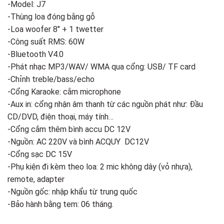
-Model: J7
-Thùng loa đóng bằng gỗ
-Loa woofer 8″ + 1 twetter
-Công suất RMS: 60W
-Bluetooth V4.0
-Phát nhạc MP3/WAV/ WMA qua cổng: USB/ TF card
-Chỉnh treble/bass/echo
-Cổng Karaoke: cắm microphone
-Aux in: cổng nhận âm thanh từ các nguồn phát như: Đầu
CD/DVD, điện thoại, máy tính…
-Cổng cắm thêm bình accu DC 12V
-Nguồn: AC 220V và bình ACQUY DC12V
-Cổng sạc DC 15V
-Phụ kiện đi kèm theo loa: 2 mic không dây (vỏ nhựa),
remote, adapter
-Nguồn gốc: nhập khẩu từ trung quốc
-Bảo hành bằng tem: 06 tháng.