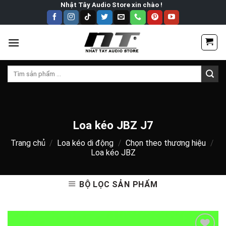
Skip
Nhật Tây Audio Store xin chào !
to
content
Tìm
kiếm:
Loa kéo JBZ J7
Trang chủ
/
Loa kéo di động
/
Chọn theo thương hiệu
/
Loa kéo JBZ
BỘ LỌC SẢN PHẨM