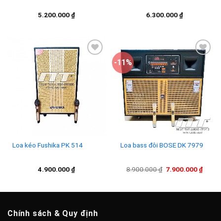
5.200.000
₫
6.300.000
₫
-11%
Add to
Add to
wishlist
wishlist
Loa kéo Fushika PK 514
Loa bass đôi BOSE DK 7979
Giá
Giá
4.900.000
₫
8.900.000
₫
7.900.000
₫
gốc
hiện
là:
tại
8.900.000 ₫.
là:
7.900
Chính sách & Quy định