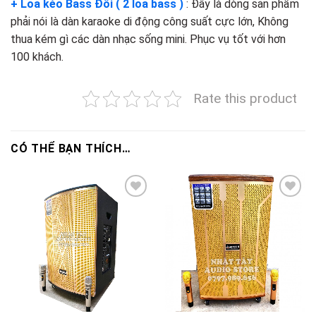
+ Loa kéo Bass Đôi ( 2 loa bass )
: Đây là dòng sản phẩm
phải nói là dàn karaoke di động công suất cực lớn, Không
thua kém gì các dàn nhạc sống mini. Phục vụ tốt với hơn
100 khách.
Rate this product
CÓ THỂ BẠN THÍCH…
Add to
Add to
wishlist
wishlist