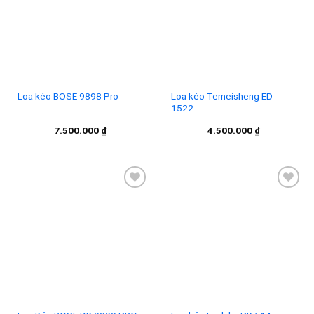
Add to
Add to
wishlist
wishlist
Loa kéo BOSE 9898 Pro
Loa kéo Temeisheng ED
1522
7.500.000
₫
4.500.000
₫
Add to
Add to
wishlist
wishlist