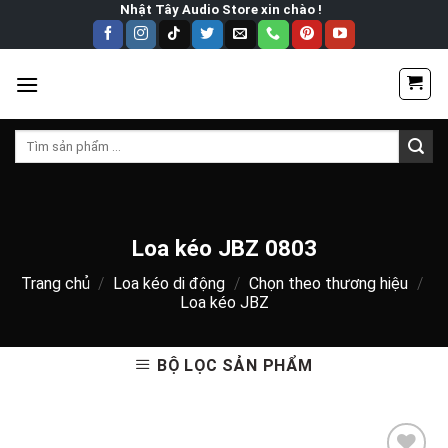
Skip
Nhật Tây Audio Store xin chào !
to
content
Tìm
kiếm:
Loa kéo JBZ 0803
Trang chủ
/
Loa kéo di động
/
Chọn theo thương hiệu
/
Loa kéo JBZ
BỘ LỌC SẢN PHẨM