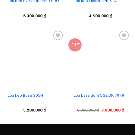
Loa Kéo BOSE DK 9999 PRO
Loa kéo Fushika PK 514
6.300.000
₫
4.900.000
₫
-11%
Add to
Add to
wishlist
wishlist
Loa kéo Bose 305H
Loa bass đôi BOSE DK 7979
Giá
Giá
5.200.000
₫
8.900.000
₫
7.900.000
₫
gốc
hiện
là:
tại
8.900.000 ₫.
là:
7.900