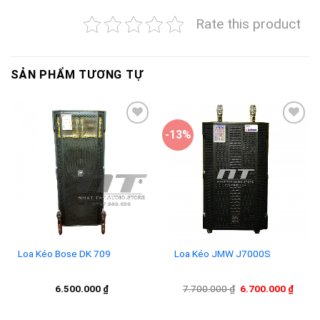
Rate this product
SẢN PHẨM TƯƠNG TỰ
-13%
Add to
Add to
wishlist
wishlist
Loa Kéo Bose DK 709
Loa Kéo JMW J7000S
Giá
Giá
6.500.000
₫
7.700.000
₫
6.700.000
₫
gốc
hiện
là:
tại
7.700.000 ₫.
là: