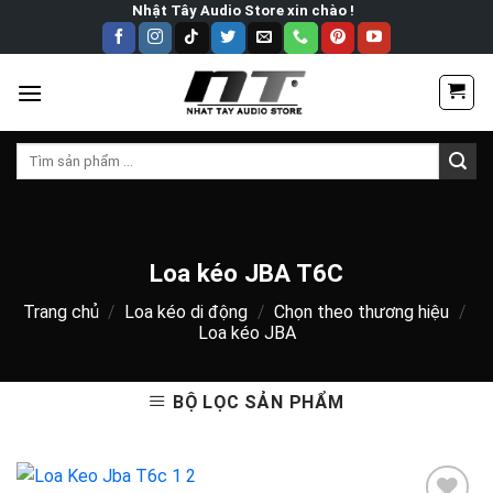
Skip
Nhật Tây Audio Store xin chào !
to
content
Tìm
kiếm:
Loa kéo JBA T6C
Trang chủ
/
Loa kéo di động
/
Chọn theo thương hiệu
/
Loa kéo JBA
BỘ LỌC SẢN PHẨM