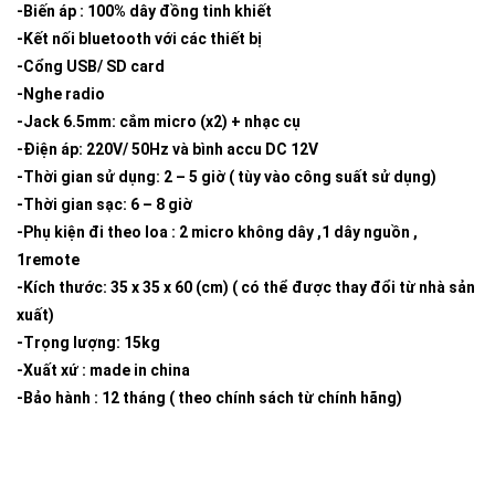
-Biến áp : 100% dây đồng tinh khiết
-Kết nối bluetooth với các thiết bị
-Cổng USB/ SD card
-Nghe radio
-Jack 6.5mm: cắm micro (x2) + nhạc cụ
-Điện áp: 220V/ 50Hz và bình accu DC 12V
-Thời gian sử dụng: 2 – 5 giờ ( tùy vào công suất sử dụng)
-Thời gian sạc: 6 – 8 giờ
-Phụ kiện đi theo loa : 2 micro không dây ,1 dây nguồn ,
1remote
-Kích thước: 35 x 35 x 60 (cm) ( có thể được thay đổi từ nhà sản
xuất)
-Trọng lượng: 15kg
-Xuất xứ : made in china
-Bảo hành : 12 tháng ( theo chính sách từ chính hãng)