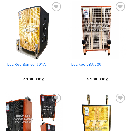
6.700
Add to
Add to
wishlist
wishlist
Loa Kéo Samsui 991A
Loa kéo JBA 509
7.300.000
₫
4.500.000
₫
Add to
Add to
wishlist
wishlist