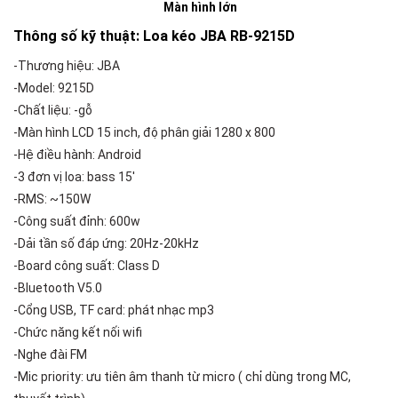
Màn hình lớn
Thông số kỹ thuật: Loa kéo JBA RB-9215D
-Thương hiệu: JBA
-Model: 9215D
-Chất liệu: -gỗ
-Màn hình LCD 15 inch, độ phân giải 1280 x 800
-Hệ điều hành: Android
-3 đơn vị loa: bass 15′
-RMS: ~150W
-Công suất đỉnh: 600w
-Dải tần số đáp ứng: 20Hz-20kHz
-Board công suất: Class D
-Bluetooth V5.0
-Cổng USB, TF card: phát nhạc mp3
-Chức năng kết nối wifi
-Nghe đài FM
-Mic priority: ưu tiên âm thanh từ micro ( chỉ dùng trong MC,