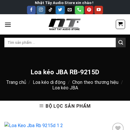
Skip
Nhật Tây Audio Store xin chào !
to
content
Tìm
kiếm:
Loa kéo JBA RB-9215D
Trang chủ
/
Loa kéo di động
/
Chọn theo thương hiệu
/
Loa kéo JBA
BỘ LỌC SẢN PHẨM