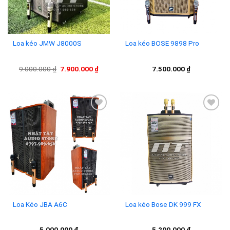
Loa kéo JMW J8000S
Loa kéo BOSE 9898 Pro
Giá
Giá
9.000.000
₫
7.900.000
₫
7.500.000
₫
gốc
hiện
là:
tại
9.000.000 ₫.
là:
7.900.000 ₫.
Add to
Add to
wishlist
wishlist
Loa Kéo JBA A6C
Loa kéo Bose DK 999 FX
5.000.000
₫
5.200.000
₫