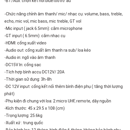
-BT/Aux: chọn kết nối bluetooth/ au
-Chức năng chỉnh âm thanh/ mic/ nhạc cụ: volume, bass, treble,
echo, mic vol, mic bass, mic treble, GT vol
-Mic input ( jack 6.5mm): cắm microphone
-GT input ( 6.5mm): cắm nhạc cụ
-HDMI: cổng xuất video
-Audio out: cổng xuất âm thanh ra sub/ loa kéo
-Audio in: ngõ vào âm thanh
-DC15V In: cổng sạc
-Tích hợp bình accu DC12V/ 20A
-Thời gian sử dụng: 3h-8h
-DC 12V input: cổng kết nối thêm bình điện phụ ( tăng thời lượng
phát)
-Phụ kiện đi chung với loa: 2 micro UHF, remote, dây nguồn
-Kích thước: 45 x 29.5 x 108 (cm)
-Trọng lượng: 25.6kg
-Xuất xứ : trung quốc