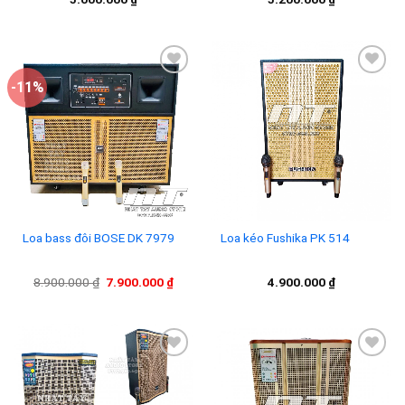
-11%
Add to
Add to
wishlist
wishlist
Loa bass đôi BOSE DK 7979
Loa kéo Fushika PK 514
Giá
Giá
8.900.000
₫
7.900.000
₫
4.900.000
₫
gốc
hiện
là:
tại
8.900.000 ₫.
là:
7.900.000 ₫.
Add to
Add to