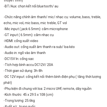
thuyết trình)
-BT/Aux: chọn kết nối bluetooth/ au
-Chức năng chỉnh âm thanh/ mic/ nhạc cụ: volume, bass, treble,
echo, mic vol, mic bass, mic treble, GT vol
-Mic input ( jack 6.5mm): cắm microphone
-GT input ( 6.5mm): cắm nhạc cụ
-HDMI: cổng xuất video
-Audio out: cổng xuất âm thanh ra sub/ loa kéo
-Audio in: ngõ vào âm thanh
-DC15V In: cổng sạc
-Tích hợp bình accu DC12V/ 20A
-Thời gian sử dụng: 3h-8h
-DC 12V input: cổng kết nối thêm bình điện phụ ( tăng thời lượng
phát)
-Phụ kiện đi chung với loa: 2 micro UHF, remote, dây nguồn
-Kích thước: 45 x 29.5 x 108 (cm)
-Trọng lượng: 25.6kg
-Xuất xứ : trung quốc