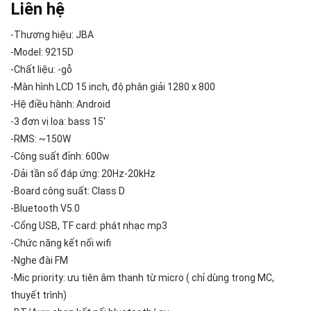
Liên hệ
-Thương hiệu: JBA
-Model: 9215D
-Chất liệu: -gỗ
-Màn hình LCD 15 inch, độ phân giải 1280 x 800
-Hệ điều hành: Android
-3 đơn vị loa: bass 15′
-RMS: ~150W
-Công suất đỉnh: 600w
-Dải tần số đáp ứng: 20Hz-20kHz
-Board công suất: Class D
-Bluetooth V5.0
-Cổng USB, TF card: phát nhạc mp3
-Chức năng kết nối wifi
-Nghe đài FM
-Mic priority: ưu tiên âm thanh từ micro ( chỉ dùng trong MC,
thuyết trình)