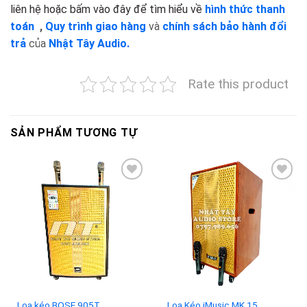
liên hệ hoặc bấm vào đây để tìm hiểu về
hình thức thanh
toán
,
Quy trình giao hàng
và
chính sách bảo hành đổi
trả
của
Nhật Tây Audio.
Rate this product
SẢN PHẨM TƯƠNG TỰ
Add to
Add to
wishlist
wishlist
Loa Kéo iMusic MK 15
Loa kéo BOSE 905T