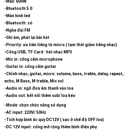
-Max: 600W
-Bluetooth 5.0
-Màn hình led
-Bluetooth: có
-Nghe đài FM
-Ghi âm, phát lại bài hát
-Priority: ưu tiên tiếng từ micro ( tạm thời giảm tiếng nhạc)
-Cổng USB, TF Card : hát nhạc MP3
-Mic in: cổng cắm microphone
-Guitar in: cổng cắm guitar
-Chỉnh nhạc, guitar, micro: volume, bass, treble, delay, repeat,
echo, M Bass, M treble, Mic vol
-Audio in: ngõ đưa âm thanh vào loa
-Audio out: kết nối thêm sub/ loa kéo
-Mode: chọn chức năng sử dụng
-AC input: 220V/ 50Hz
-Tích hợp bình ắc quy DC12V ( sạc ở chế độ OFF loa)
-DC 12V input: cổng mở rộng thêm bình điện phụ