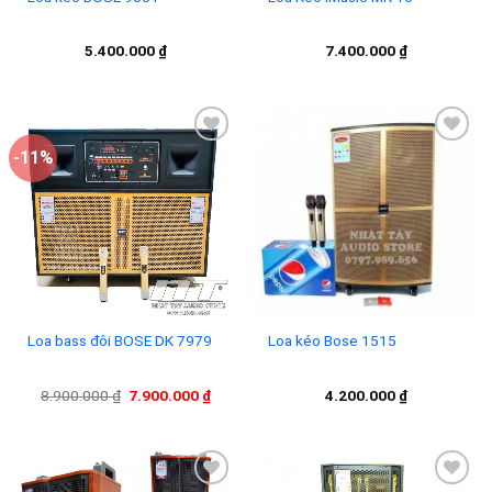
7.400.000
₫
5.400.000
₫
-11%
Add to
Add to
wishlist
wishlist
Loa bass đôi BOSE DK 7979
Loa kéo Bose 1515
Giá
Giá
8.900.000
₫
7.900.000
₫
4.200.000
₫
gốc
hiện
là:
tại
8.900.000 ₫.
là:
7.900.000 ₫.