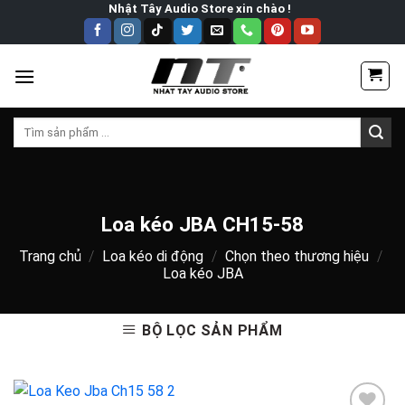
Skip
Nhật Tây Audio Store xin chào !
to
content
Tìm
kiếm:
Loa kéo JBA CH15-58
Trang chủ
/
Loa kéo di động
/
Chọn theo thương hiệu
/
Loa kéo JBA
BỘ LỌC SẢN PHẨM