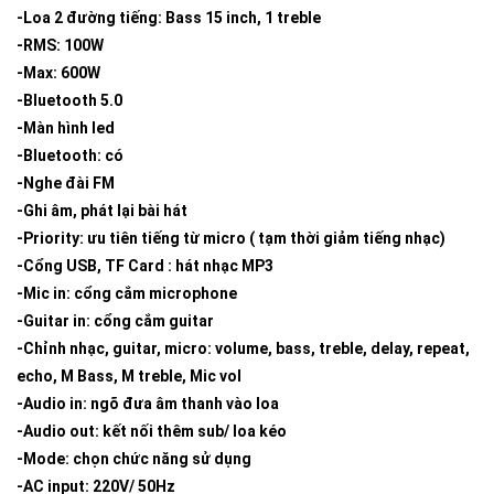
-Loa 2 đường tiếng: Bass 15 inch, 1 treble
-RMS: 100W
-Max: 600W
-Bluetooth 5.0
-Màn hình led
-Bluetooth: có
-Nghe đài FM
-Ghi âm, phát lại bài hát
-Priority: ưu tiên tiếng từ micro ( tạm thời giảm tiếng nhạc)
-Cổng USB, TF Card : hát nhạc MP3
-Mic in: cổng cắm microphone
-Guitar in: cổng cắm guitar
-Chỉnh nhạc, guitar, micro: volume, bass, treble, delay, repeat,
echo, M Bass, M treble, Mic vol
-Audio in: ngõ đưa âm thanh vào loa
-Audio out: kết nối thêm sub/ loa kéo
-Mode: chọn chức năng sử dụng
-AC input: 220V/ 50Hz