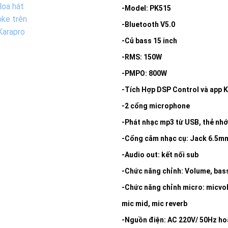
Add to
-Model: PK515
wishlist
-Bluetooth V5.0
-Củ bass 15 inch
-RMS: 150W
-PMPO: 800W
-Tích Hợp DSP Control và app K
-2 cổng microphone
-Phát nhạc mp3 từ USB, thẻ nhớ
-Cổng cắm nhạc cụ: Jack 6.5m
-Audio out: kết nối sub
-Chức năng chỉnh: Volume, bass
-Chức năng chỉnh micro: micvol,
mic mid, mic reverb
-Nguồn điện: AC 220V/ 50Hz ho