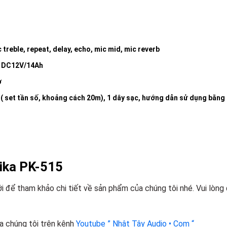
treble, repeat, delay, echo, mic mid, mic reverb
y DC12V/14Ah
ờ
 ( set tần số, khoảng cách 20m), 1 dây sạc, hướng dẫn sử dụng bằng 
hika PK-515
để tham khảo chi tiết về sản phẩm của chúng tôi nhé. Vui lòng
a chúng tôi trên kênh
Youtube ” Nhật Tây Audio • Com “