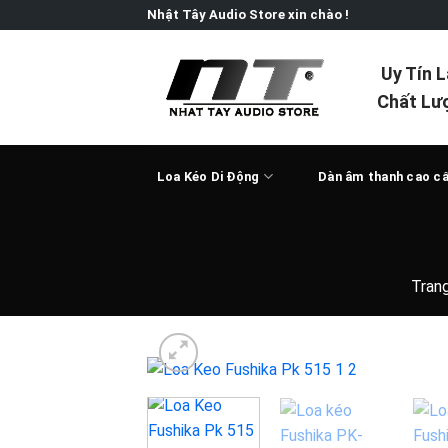
Skip
Nhật Tây Audio Store xin chào !
to
content
Uy Tín 
Chất Lư
Loa Kéo Di Động
Dàn âm thanh cao c
Tran