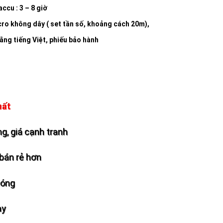
ccu : 3 – 8 giờ
cro không dây ( set tần số, khoảng cách 20m),
ằng tiếng Việt, phiếu bảo hành
hất
g, giá cạnh tranh
bán rẻ hơn
hóng
ày