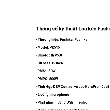
Thông số kỹ thuật:Loa kéo Fush
-Thương hiệu: Fushika, Pushika
-Model: PK515
-Bluetooth V5.0
-Củ bass 15 inch
-RMS: 150W
-PMPO: 800W
-Tích Hợp DSP Control và app KaraPro hát off
-2 cổng microphone
-Phát nhạc mp3 từ USB, thẻ nhớ