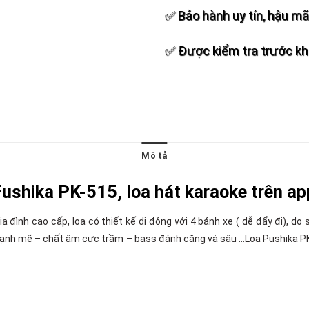
✅ Bảo hành uy tín, hậu mãi
✅ Được kiểm tra trước khi
Mô tả
Fushika PK-515, loa hát karaoke trên ap
ia đình cao cấp, loa có thiết kế di động với 4 bánh xe ( dễ đẩy đi),
mạnh mẽ – chất âm cực trầm – bass đánh căng và sâu …Loa Pushika PK