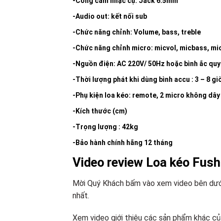
-Cổng cắm nhạc cụ: Jack 6.5mm
-Audio out: kết nối sub
-Chức năng chỉnh: Volume, bass, treble
-Chức năng chỉnh micro: micvol, micbass, mic 
-Nguồn điện: AC 220V/ 50Hz hoặc bình ắc qu
-Thời lượng phát khi dùng bình accu : 3 – 8 gi
-Phụ kiện loa kéo: remote, 2 micro không dây
-Kích thước (cm)
-Trọng lượng : 42kg
-Bảo hành chính hãng 12 tháng
Video review Loa kéo Fus
Mời Quý Khách bấm vào xem video bên dưới 
nhất.
Xem video giới thiệu các sản phẩm khác củ