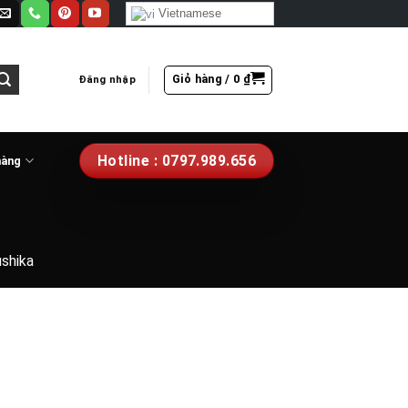
Vietnamese
Giỏ hàng /
0
₫
Đăng nhập
Hotline : 0797.989.656
hàng
ushika