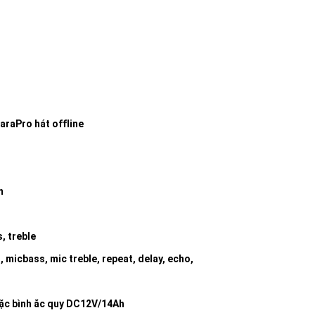
araPro hát offline
m
, treble
 micbass, mic treble, repeat, delay, echo,
ặc bình ắc quy DC12V/14Ah