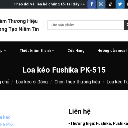
Theo dõi và liên hệ chúng tôi tại đây =>
Làm Thương Hiệu
Tìm
ợng Tạo Niềm Tin
kiếm:
ấp
Thiết bị âm thanh
Cửa Hàng
Hướng dẫn mua 
Loa kéo Fushika PK-515
g chủ
/
Loa kéo di động
/
Chọn theo thương hiệu
/
Loa kéo F
Liên hệ
-Thương hiệu: Fushika, Pushika