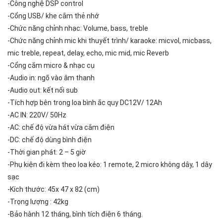
-Công nghệ DSP control
-Cổng USB/ khe cắm thẻ nhớ
-Chức năng chỉnh nhạc: Volume, bass, treble
-Chức năng chỉnh mic khi thuyết trình/ karaoke: micvol, micbass,
mic treble, repeat, delay, echo, mic mid, mic Reverb
-Cổng cắm micro & nhạc cụ
-Audio in: ngõ vào âm thanh
-Audio out: kết nối sub
-Tích hợp bên trong loa bình ắc quy DC12V/ 12Ah
-AC IN: 220V/ 50Hz
-AC: chế độ vừa hát vừa cắm điện
-DC: chế độ dùng bình điện
-Thời gian phát: 2 – 5 giờ
-Phụ kiện đi kèm theo loa kéo: 1 remote, 2 micro không dây, 1 dây
sạc
-Kích thước: 45x 47 x 82 (cm)
-Trọng lượng : 42kg
-Bảo hành 12 tháng, bình tích điện 6 tháng.