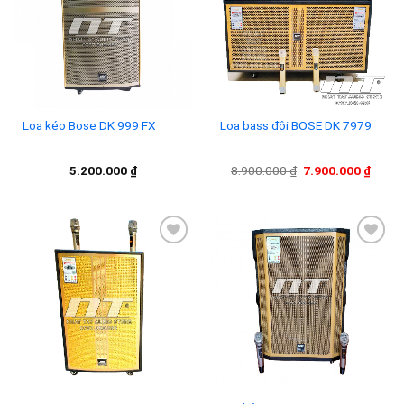
Add to
Add to
wishlist
wishlist
Loa kéo Bose DK 999 FX
Loa bass đôi BOSE DK 7979
Giá
Giá
5.200.000
₫
8.900.000
₫
7.900.000
₫
gốc
hiện
là:
tại
8.900.000 ₫.
là:
7.900
Add to
Add to
wishlist
wishlist