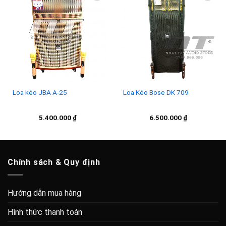
Add to
Add to
wishlist
wishlist
Loa kéo JBA A-25
Loa Kéo Bose DK 709
5.400.000
₫
6.500.000
₫
Chính sách & Quy định
Hướng dẫn mua hàng
Hình thức thanh toán