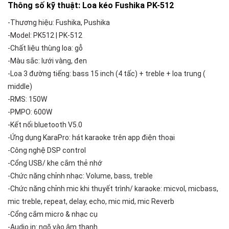
Thông số kỹ thuật: Loa kéo Fushika PK-512
-Thương hiệu: Fushika, Pushika
-Model: PK512 | PK-512
-Chất liệu thùng loa: gỗ
-Màu sắc: lưới vàng, đen
-Loa 3 đường tiếng: bass 15 inch (4 tấc) + treble + loa trung (
middle)
-RMS: 150W
-PMPO: 600W
-Kết nối bluetooth V5.0
-Ứng dụng KaraPro: hát karaoke trên app điện thoại
-Công nghệ DSP control
-Cổng USB/ khe cắm thẻ nhớ
-Chức năng chỉnh nhạc: Volume, bass, treble
-Chức năng chỉnh mic khi thuyết trình/ karaoke: micvol, micbass,
mic treble, repeat, delay, echo, mic mid, mic Reverb
-Cổng cắm micro & nhạc cụ
-Audio in: ngõ vào âm thanh