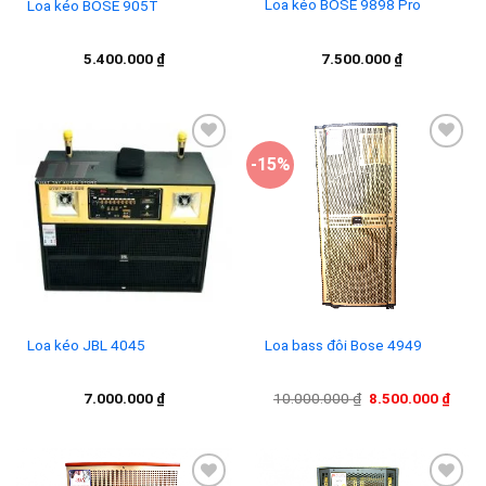
Loa kéo BOSE 9898 Pro
Loa kéo BOSE 905T
7.500.000
₫
5.400.000
₫
-15%
Add to
Add to
wishlist
wishlist
Loa kéo JBL 4045
Loa bass đôi Bose 4949
Giá
Giá
7.000.000
₫
10.000.000
₫
8.500.000
₫
gốc
hiện
là:
tại
10.000.000 ₫.
là:
8.500