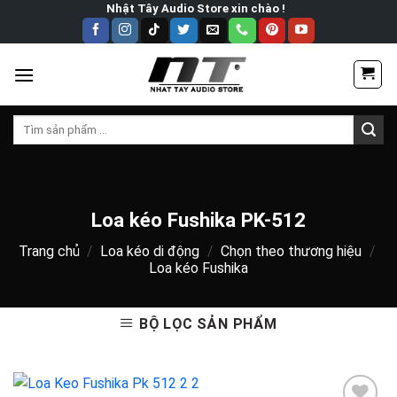
Skip
Nhật Tây Audio Store xin chào !
to
content
Tìm
kiếm:
Loa kéo Fushika PK-512
Trang chủ
/
Loa kéo di động
/
Chọn theo thương hiệu
/
Loa kéo Fushika
BỘ LỌC SẢN PHẨM