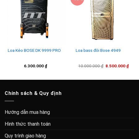
Add to
Add to
wishlist
wishlist
Loa Kéo BOSE DK 9999 PRO
Loa bass đôi Bose 4949
Giá
Giá
6.300.000
₫
10.000.000
₫
8.500.000
₫
gốc
hiện
là:
tại
10.000.000 ₫.
là:
8.500
Chính sách & Quy định
Hướng dẫn mua hàng
Hình thức thanh toán
Quy trình giao hàng