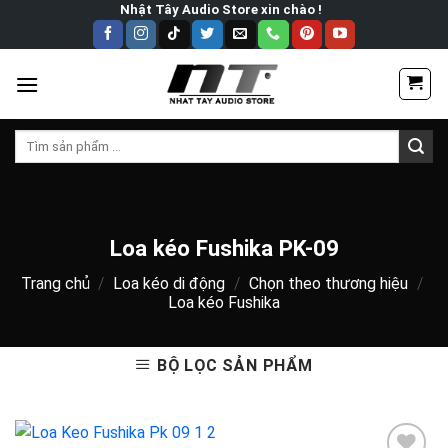
Skip
Nhật Tây Audio Store xin chào !
to
content
Tìm
kiếm:
Loa kéo Fushika PK-09
Trang chủ
/
Loa kéo di động
/
Chọn theo thương hiệu
/
Loa kéo Fushika
BỘ LỌC SẢN PHẨM