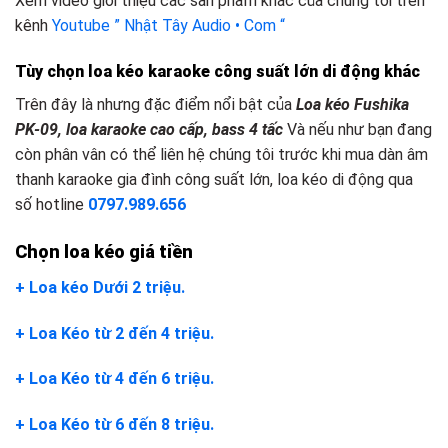
Xem video giới thiệu các sản phẩm khác của chúng tôi trên
kênh
Youtube ” Nhật Tây Audio • Com “
Tùy chọn loa kéo karaoke công suất lớn
d
i động khác
Trên đây là nhưng đặc điểm nổi bật của
Loa kéo Fushika
PK-09, loa karaoke cao cấp, bass 4 tấc
Và nếu như bạn đang
còn phân vân có thể liên hệ chúng tôi trước khi mua dàn âm
thanh karaoke gia đình công suất lớn, loa kéo di động qua
số hotline
0797.989.656
Chọn loa kéo giá tiền
+ Loa kéo Dưới 2 triệu.
+ Loa Kéo từ 2 đến 4 triệu.
+ Loa Kéo từ 4 đến 6 triệu.
+ Loa Kéo từ 6 đến 8 triệu.