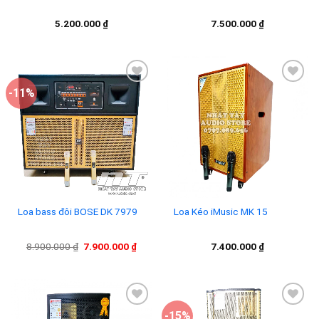
5.200.000
₫
7.500.000
₫
-11%
Add to
Add to
wishlist
wishlist
Loa bass đôi BOSE DK 7979
Loa Kéo iMusic MK 15
Giá
Giá
8.900.000
₫
7.900.000
₫
7.400.000
₫
gốc
hiện
là:
tại
8.900.000 ₫.
là:
7.900.000 ₫.
-15%