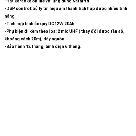
-Hát karaoke online với ứng dụng KaraPro
-DSP control: xử lý tín hiệu âm thanh tích hợp được nhiều tính
năng
-Tích hợp bình ắc quy DC12V/ 20Ah
-Phụ kiện đi kèm theo loa: 2 mic UHF ( thay đổi được tần số,
khoảng cách 20m), dây nguồn
-Bảo hành 12 tháng, bình điện 6 tháng.