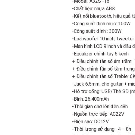
-Model: A32S -16
5.700.
Add to
-Chất liệu: nhựa ABS
wishlist
-Kết nối bluetooth, hiệu quả 
-Công suất định mức: 100W
-Công suất đỉnh : 300W
-Loa woofer 10 inch, tweeter 
-Màn hình LCD 9 inch và đầu
-Equalizer chỉnh tay 5 kênh
+ Điều chỉnh tần số âm trầm
+ Điều chỉnh tần số tầm trun
+ Điều chỉnh tần số Treble: 
-Jack 6.5mm: cho guitar + mi
-Hỗ trợ cổng: USB/Thẻ SD (
-Bình: 26.400mAh
-Thời gian chờ lên đến 48h
-Nguồn trực tiếp: AC22V
-Điện sạc: DC12V
-Thời lượng sử dụng : 4 – 8h