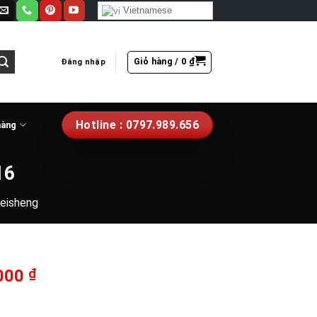
Vietnamese
Giỏ hàng /
0
₫
Đăng nhập
Hotline : 0797.989.656
hàng
16
eisheng
Giá
.000
₫
hiện
tại