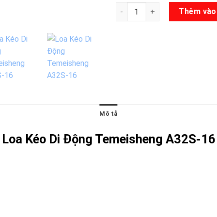
Loa Kéo Màn Hình Temeishen
Thêm vào
Mô tả
Loa Kéo Di Động Temeisheng A32S-16