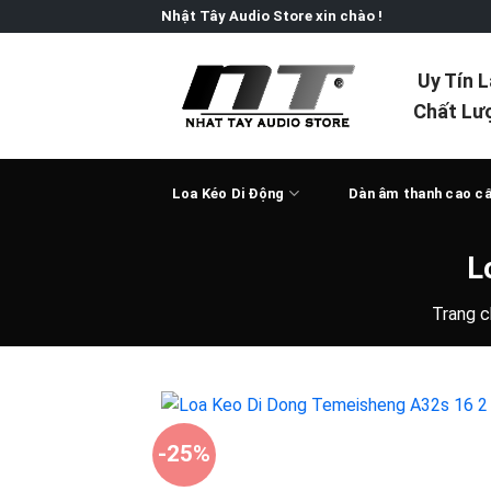
Skip
Nhật Tây Audio Store xin chào !
to
content
Uy Tín 
Chất Lư
Loa Kéo Di Động
Dàn âm thanh cao c
L
Trang c
-25%