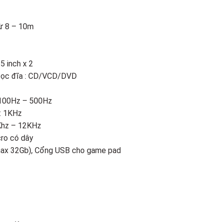
000 ₫.
là:
4.300.000 ₫.
từ 8 – 10m
5 inch x 2
 đọc đĩa : CD/VCD/DVD
: 100Hz – 500Hz
g: 1KHz
6Khz – 12KHz
cro có dây
max 32Gb), Cổng USB cho game pad