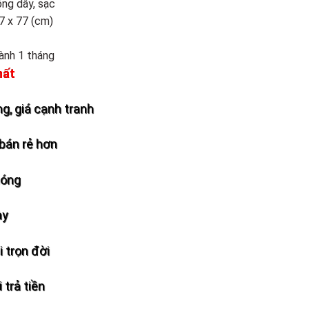
ông dây, sạc
7 x 77 (cm)
hành 1 tháng
hất
g, giá cạnh tranh
bán rẻ hơn
hóng
ày
 trọn đời
 trả tiền