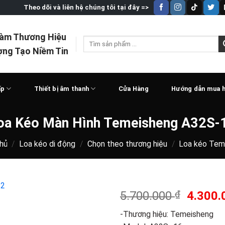
Theo dõi và liên hệ chúng tôi tại đây =>
Làm Thương Hiệu
Tìm
ợng Tạo Niềm Tin
kiếm:
ấp
Thiết bị âm thanh
Cửa Hàng
Hướng dẫn mua 
oa Kéo Màn Hình Temeisheng A32S-
hủ
/
Loa kéo di động
/
Chọn theo thương hiệu
/
Loa kéo Tem
Giá
5.700.000
₫
4.300
gốc
-Thương hiệu: Temeisheng
là: