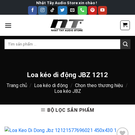
Skip
Nhật Tây Audio Store xin chào !
to
content
Tìm
kiếm:
Loa kéo di động JBZ 1212
Trang chủ
/
Loa kéo di động
/
Chọn theo thương hiệu
/
Loa kéo JBZ
BỘ LỌC SẢN PHẨM