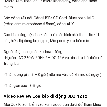
-Micro kèm theo loa : 2 micro không dây, cổng gắn thêm
micro
Các cổng kết nối :Cổng USB/ SD Card, Bluetooth, MIC
(cổng cắm microphone 6.5mm), cổng AUX
Các tính năng tiện ích khác : có màn hình nhỏ theo dõi kết
nối , hiển thị dung lượng pin, Mic priority: ưu tiên mic
Nguồn điện cung cấp khi hoạt động :
-Nguồn : AC 220V/ 50Hz / – DC 12V và bình lưu trữ điện có
trong loa
-Thời lượng pin : 5 – 8 giờ ( nếu mở vừa có khi mở cả ngày )
-Thời gian sạc : 3-5 giờ
Video Review Loa kéo di động JBZ 1212
Mời Quý Khách bấm vào xem video bên dưới để tham khảo