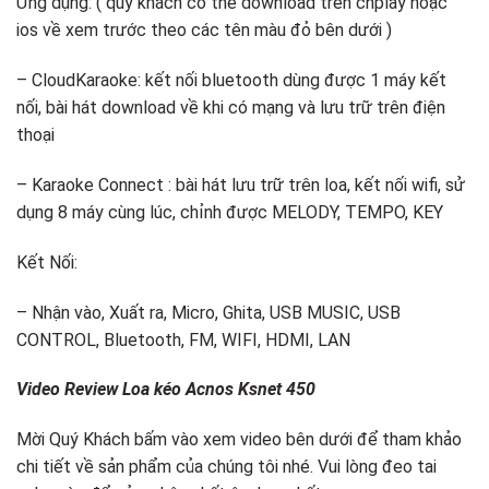
Ứng dụng: ( quý khách có thể download trên chplay hoặc
ios về xem trước theo các tên màu đỏ bên dưới )
– CloudKaraoke: kết nối bluetooth dùng được 1 máy kết
nối, bài hát download về khi có mạng và lưu trữ trên điện
thoại
– Karaoke Connect : bài hát lưu trữ trên loa, kết nối wifi, sử
dụng 8 máy cùng lúc, chỉnh được MELODY, TEMPO, KEY
Kết Nối:
– Nhận vào, Xuất ra, Micro, Ghita, USB MUSIC, USB
CONTROL, Bluetooth, FM, WIFI, HDMI, LAN
Video Review Loa kéo Acnos Ksnet 450
Mời Quý Khách bấm vào xem video bên dưới để tham khảo
chi tiết về sản phẩm của chúng tôi nhé. Vui lòng đeo tai