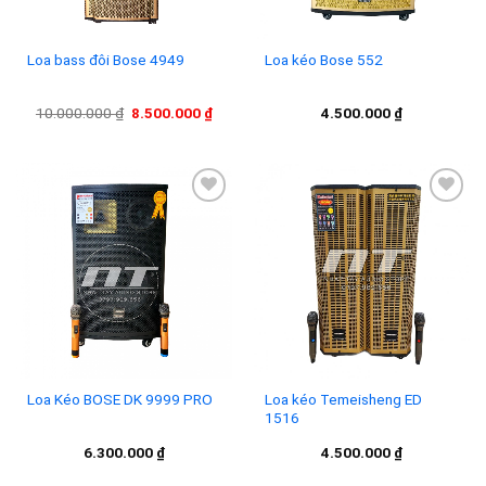
Loa bass đôi Bose 4949
Loa kéo Bose 552
Giá
Giá
10.000.000
₫
8.500.000
₫
4.500.000
₫
gốc
hiện
là:
tại
10.000.000 ₫.
là:
8.500.000 ₫.
Add to
Add to
wishlist
wishlist
Loa Kéo BOSE DK 9999 PRO
Loa kéo Temeisheng ED
1516
6.300.000
₫
4.500.000
₫