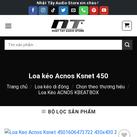
Skip
Nhật Tây Audio Store xin chào !
to
content
Tìm
kiếm:
Loa kéo Acnos Ksnet 450
Trang chủ
/
Loa kéo di động
/
Chọn theo thương hiệu
/
Loa Kéo ACNOS KBEATBOX
BỘ LỌC SẢN PHẨM