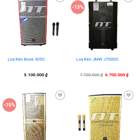
-13%
Add to
Add to
wishlist
wishlist
Loa Kéo Bose 305C
Loa Kéo JMW J7000S
Giá
Giá
5.100.000
₫
7.700.000
₫
6.700.000
₫
gốc
hiện
là:
tại
7.700.000 ₫.
là:
6.700
-15%
Add to
Add to
wishlist
wishlist