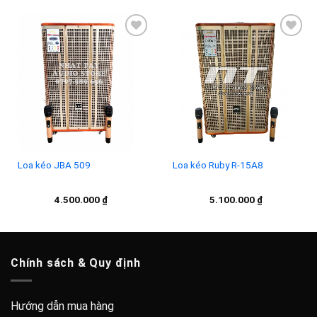
Add to
Add to
wishlist
wishlist
Loa kéo JBA 509
Loa kéo Ruby R-15A8
4.500.000
₫
5.100.000
₫
Chính sách & Quy định
Hướng dẫn mua hàng