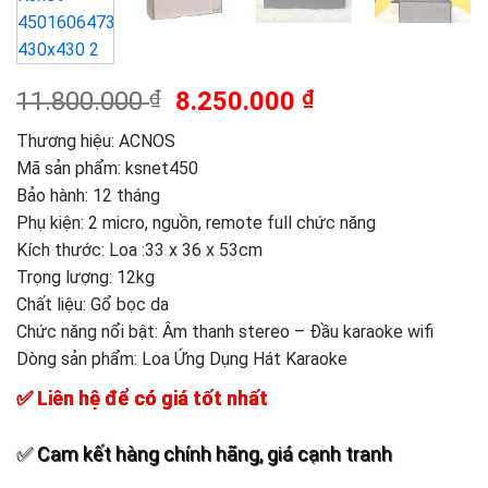
Giá
Giá
11.800.000
₫
8.250.000
₫
gốc
hiện
Thương hiệu:
ACNOS
là:
tại
Mã sản phẩm: ksnet450
11.800.000 ₫.
là:
Bảo hành: 12 tháng
8.250.000 ₫.
Phụ kiện: 2 micro, nguồn, remote full chức năng
Kích thước: Loa :33 x 36 x 53cm
Trọng lượng: 12kg
Chất liệu: Gổ bọc da
Chức năng nổi bật: Âm thanh stereo – Đầu karaoke wifi
Dòng sản phẩm:
Loa Ứng Dụng Hát Karaoke
✅ Liên hệ để có giá tốt nhất
✅ Cam kết hàng chính hãng, giá cạnh tranh