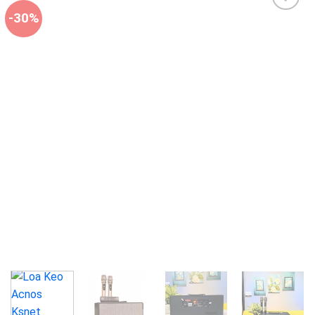
-30%
Add to
wishlist