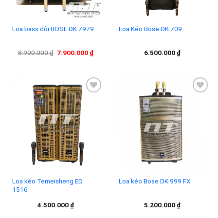
Loa bass đôi BOSE DK 7979
Loa Kéo Bose DK 709
Giá
Giá
8.900.000
₫
7.900.000
₫
6.500.000
₫
gốc
hiện
là:
tại
8.900.000 ₫.
là:
7.900.000 ₫.
Add to
Add to
wishlist
wishlist
Loa kéo Temeisheng ED
Loa kéo Bose DK 999 FX
1516
4.500.000
₫
5.200.000
₫