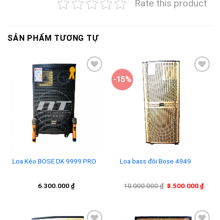
Rate this product
SẢN PHẨM TƯƠNG TỰ
-15%
Add to
Add to
wishlist
wishlist
Loa Kéo BOSE DK 9999 PRO
Loa bass đôi Bose 4949
Giá
Giá
6.300.000
₫
10.000.000
₫
8.500.000
₫
gốc
hiện
là:
tại
10.000.000 ₫.
là:
8.500