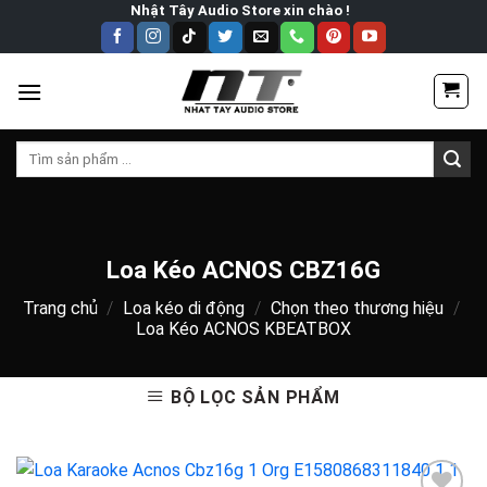
Skip
Nhật Tây Audio Store xin chào !
to
content
Tìm
kiếm:
Loa Kéo ACNOS CBZ16G
Trang chủ
/
Loa kéo di động
/
Chọn theo thương hiệu
/
Loa Kéo ACNOS KBEATBOX
BỘ LỌC SẢN PHẨM