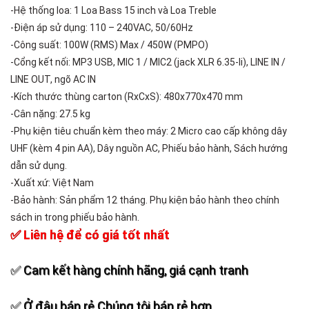
-Hệ thống loa: 1 Loa Bass 15 inch và Loa Treble
-Điện áp sử dụng: 110 – 240VAC, 50/60Hz
-Công suất: 100W (RMS) Max / 450W (PMPO)
-Cổng kết nối: MP3 USB, MIC 1 / MIC2 (jack XLR 6.35-li), LINE IN /
LINE OUT, ngõ AC IN
-Kích thước thùng carton (RxCxS): 480x770x470 mm
-Cân nặng: 27.5 kg
-Phụ kiện tiêu chuẩn kèm theo máy: 2 Micro cao cấp không dây
UHF (kèm 4 pin AA), Dây nguồn AC, Phiếu bảo hành, Sách hướng
dẫn sử dụng.
-Xuất xứ: Việt Nam
-Bảo hành: Sản phẩm 12 tháng. Phụ kiện bảo hành theo chính
sách in trong phiếu bảo hành.
✅ Liên hệ để có giá tốt nhất
✅ Cam kết hàng chính hãng, giá cạnh tranh
✅ Ở đâu bán rẻ Chúng tôi bán rẻ hơn