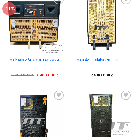
-11%
Add to
Add to
wishlist
wishlist
Loa bass đôi BOSE DK 7979
Loa Kéo Fushika PK 518
Giá
Giá
8.900.000
₫
7.900.000
₫
7.800.000
₫
gốc
hiện
là:
tại
8.900.000 ₫.
là:
7.900.000 ₫.
Add to
Add to
wishlist
wishlist