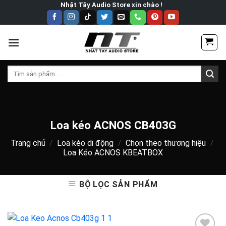
Skip
Nhật Tây Audio Store xin chào !
to
content
Tìm
kiếm:
Loa kéo ACNOS CB403G
Trang chủ
/
Loa kéo di động
/
Chọn theo thương hiệu
/
Loa Kéo ACNOS KBEATBOX
BỘ LỌC SẢN PHẨM