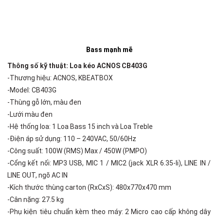
Bass mạnh mẽ
Thông số kỹ thuật: Loa kéo ACNOS CB403G
-Thương hiệu: ACNOS, KBEATBOX
-Model: CB403G
-Thùng gỗ lớn, màu đen
-Lưới màu đen
-Hệ thống loa: 1 Loa Bass 15 inch và Loa Treble
-Điện áp sử dụng: 110 – 240VAC, 50/60Hz
-Công suất: 100W (RMS) Max / 450W (PMPO)
-Cổng kết nối: MP3 USB, MIC 1 / MIC2 (jack XLR 6.35-li), LINE IN /
LINE OUT, ngõ AC IN
-Kích thước thùng carton (RxCxS): 480x770x470 mm
-Cân nặng: 27.5 kg
-Phụ kiện tiêu chuẩn kèm theo máy: 2 Micro cao cấp không dây