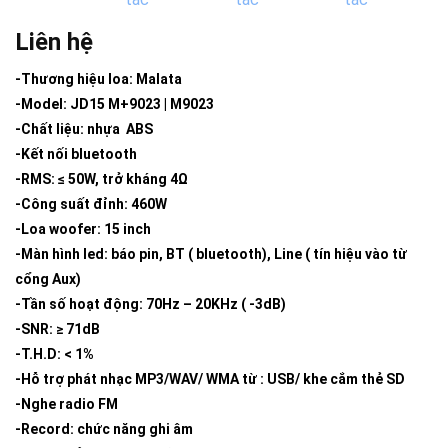
Liên hệ
-Thương hiệu loa: Malata
-Model: JD15 M+9023 | M9023
-Chất liệu: nhựa ABS
-Kết nối bluetooth
-RMS: ≤ 50W, trở kháng 4Ω
-Công suất đỉnh: 460W
-Loa woofer: 15 inch
-Màn hình led: báo pin, BT ( bluetooth), Line ( tín hiệu vào từ
cổng Aux)
-Tần số hoạt động: 70Hz – 20KHz ( -3dB)
-SNR: ≥ 71dB
-T.H.D: < 1%
-Hỗ trợ phát nhạc MP3/WAV/ WMA từ : USB/ khe cắm thẻ SD
-Nghe radio FM
-Record: chức năng ghi âm