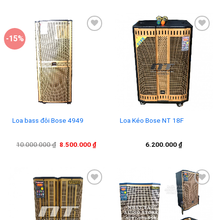
-15%
Add to
Add to
wishlist
wishlist
Loa bass đôi Bose 4949
Loa Kéo Bose NT 18F
Giá
Giá
10.000.000
₫
8.500.000
₫
6.200.000
₫
gốc
hiện
là:
tại
10.000.000 ₫.
là:
8.500.000 ₫.
Add to
Add to
wishlist
wishlist