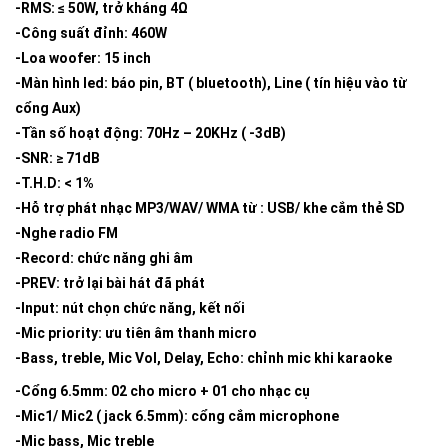
-RMS: ≤ 50W, trở kháng 4Ω
-Công suất đỉnh: 460W
-Loa woofer: 15 inch
-Màn hình led: báo pin, BT ( bluetooth), Line ( tín hiệu vào từ
cổng Aux)
-Tần số hoạt động: 70Hz – 20KHz ( -3dB)
-SNR: ≥ 71dB
-T.H.D: < 1%
-Hỗ trợ phát nhạc MP3/WAV/ WMA từ : USB/ khe cắm thẻ SD
-Nghe radio FM
-Record: chức năng ghi âm
-PREV: trở lại bài hát đã phát
-Input: nút chọn chức năng, kết nối
-Mic priority: ưu tiên âm thanh micro
-Bass, treble, Mic Vol, Delay, Echo: chỉnh mic khi karaoke
-Cổng 6.5mm: 02 cho micro + 01 cho nhạc cụ
-Mic1/ Mic2 ( jack 6.5mm): cổng cắm microphone
-Mic bass, Mic treble