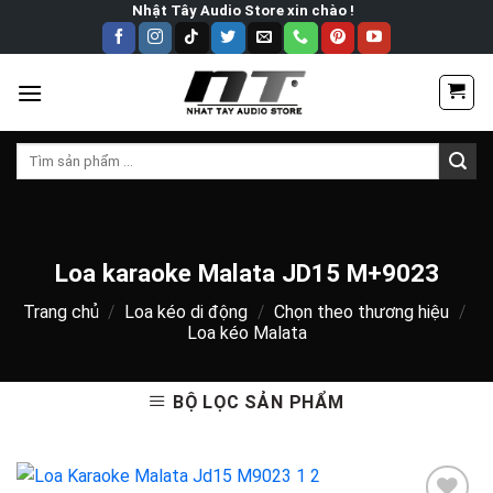
Skip
Nhật Tây Audio Store xin chào !
to
content
Tìm
kiếm:
Loa karaoke Malata JD15 M+9023
Trang chủ
/
Loa kéo di động
/
Chọn theo thương hiệu
/
Loa kéo Malata
BỘ LỌC SẢN PHẨM