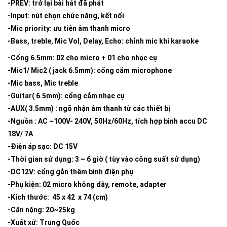
-PREV: trở lại bài hát đã phát
-Input: nút chọn chức năng, kết nối
-Mic priority: ưu tiên âm thanh micro
-Bass, treble, Mic Vol, Delay, Echo: chỉnh mic khi karaoke
-Cổng 6.5mm: 02 cho micro + 01 cho nhạc cụ
-Mic1/ Mic2 ( jack 6.5mm): cổng cắm microphone
-Mic bass, Mic treble
-Guitar( 6.5mm): cổng cắm nhạc cụ
-AUX( 3.5mm) : ngõ nhận âm thanh từ các thiết bị
-Nguồn : AC ~100V- 240V, 50Hz/60Hz, tích hợp bình accu DC
18V/ 7A
-Điện áp sạc: DC 15V
-Thời gian sử dụng: 3 – 6 giờ ( tùy vào công suất sử dụng)
-DC12V: cổng gắn thêm bình điện phụ
-Phụ kiện: 02 micro không dây, remote, adapter
-Kích thước: 45 x 42 x 74 (cm)
-Cân nặng: 20~25kg
-Xuất xứ: Trung Quốc