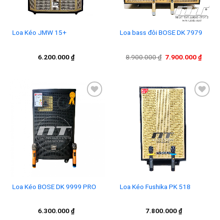
Loa Kéo JMW 15+
Loa bass đôi BOSE DK 7979
Giá
Giá
6.200.000
₫
8.900.000
₫
7.900.000
₫
gốc
hiện
là:
tại
8.900.000 ₫.
là:
7.900
Add to
Add to
wishlist
wishlist
Loa Kéo BOSE DK 9999 PRO
Loa Kéo Fushika PK 518
6.300.000
₫
7.800.000
₫