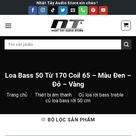
Skip
Nhật Tây Audio Store xin chào !
to
content
Tìm
kiếm:
Loa Bass 50 Từ 170 Coil 65 – Màu Đen –
Đỏ – Vàng
Trang chủ
/
Thiệt bị âm thanh
/
Củ loa rời bass treble
/
củ loa bass rời 50 cm
BỘ LỌC SẢN PHẨM