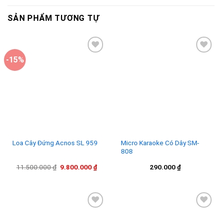
SẢN PHẨM TƯƠNG TỰ
-15%
Add to
Add to
wishlist
wishlist
Loa Cây Đứng Acnos SL 959
Micro Karaoke Có Dây SM-
808
Giá
Giá
11.500.000
₫
9.800.000
₫
290.000
₫
gốc
hiện
là:
tại
11.500.000 ₫.
là:
9.800.000 ₫.