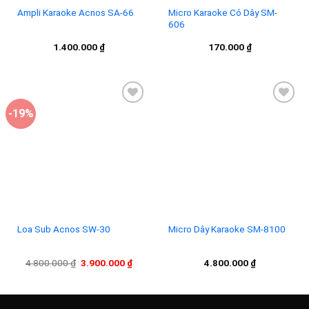
Ampli Karaoke Acnos SA-66
Micro Karaoke Có Dây SM-
606
1.400.000
₫
170.000
₫
-19%
Add to
Add to
wishlist
wishlist
Loa Sub Acnos SW-30
Micro Dây Karaoke SM-8100
Giá
Giá
4.800.000
₫
3.900.000
₫
4.800.000
₫
gốc
hiện
là:
tại
4.800.000 ₫.
là:
3.900.000 ₫.