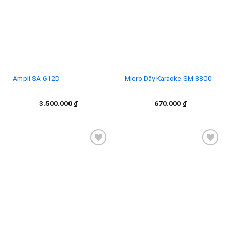
Add to
Add to
wishlist
wishlist
Ampli SA-612D
Micro Dây Karaoke SM-8800
3.500.000
₫
670.000
₫
Add to
Add to
wishlist
wishlist