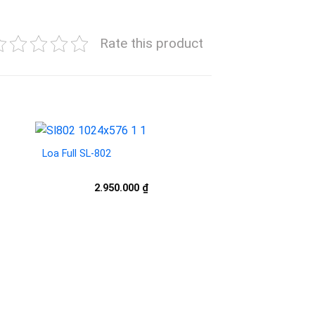
Rate this product
Loa Full SL-802
to
Add to
2.950.000
₫
ist
wishlist
to
Add to
ist
wishlist