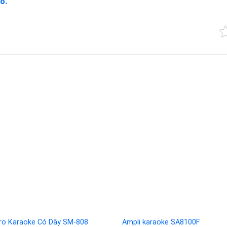
o.
ro Karaoke Có Dây SM-808
Ampli karaoke SA8100F
Add to
Add 
290.000
₫
2.950.000
₫
wishlist
wishl
ro Karaoke Có Dây SM-909
Add to
Add 
290.000
₫
wishlist
wishl