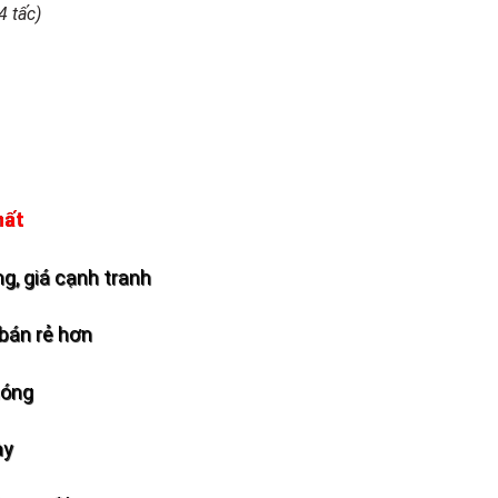
4 tấc)
hất
g, giá cạnh tranh
bán rẻ hơn
hóng
ày