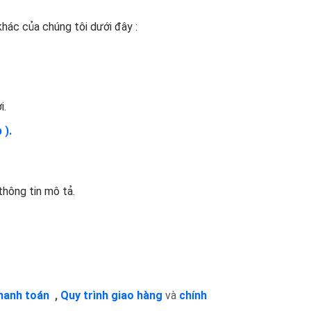
hác của chúng tôi dưới đây :
i.
 ).
hông tin mô tả.
thanh toán
,
Quy trình giao hàng
và
chính