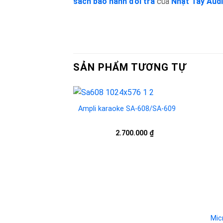
sách bảo hành đổi trả
của
Nhật Tây Audi
SẢN PHẨM TƯƠNG TỰ
Ampli karaoke SA-608/SA-609
Mic
Add to
2.700.000
₫
wishlist
Ampli Karaoke SA-9000
Mic
Add to
3.850.000
₫
wishlist