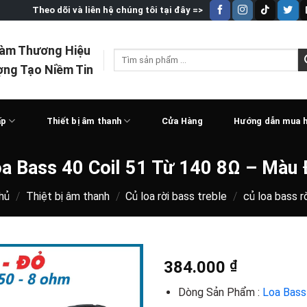
Theo dõi và liên hệ chúng tôi tại đây =>
Làm Thương Hiệu
Tìm
ợng Tạo Niềm Tin
kiếm:
ấp
Thiết bị âm thanh
Cửa Hàng
Hướng dẫn mua 
a Bass 40 Coil 51 Từ 140 8Ω – Màu
hủ
/
Thiệt bị âm thanh
/
Củ loa rời bass treble
/
củ loa bass r
384.000
₫
Dòng Sản Phẩm :
Loa Bass