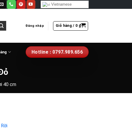
Vietnamese
Giỏ hàng /
0
₫
Đăng nhập
Hotline : 0797.989.656
hàng
 Đỏ
ời 40 cm
 Rời