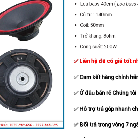
Add to
Loa bass 40cm (
Loa bass 
wishlist
Củ từ : 140mm.
Coil: 50mm
Trở kháng: 8ohm.
Công suất: 200W
✅ Liên hệ để có giá tốt n
✅ Cam kết hàng chính hãn
✅ Ở đâu bán rẻ Chúng tôi 
✅ Hỗ trợ trả góp nhanh c
✅ Đổi trả trong vòng 7 ng