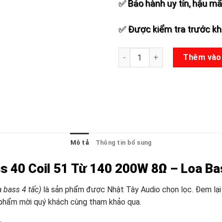
✅ Bảo hành uy tín, hậu mãi
✅ Được kiểm tra trước khi
Loa Bass 40 Coil 51 Từ 140 8
Thêm vào
Mô tả
Thông tin bổ sung
s 40 Coil 51 Từ 140 200W 8Ω – Loa Ba
a bass 4 tấc)
là sản phẩm được Nhật Tây Audio chọn lọc. Đem lại
n phẩm mời quý khách cùng tham khảo qua.