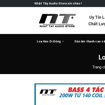
Skip
Nhật Tây Audio Store xin chào !
to
content
Uy Tín 
Chất Lư
Loa Kéo Di Động
Dàn âm thanh cao c
Lo
Trang c