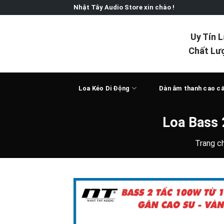
Skip
Nhật Tây Audio Store xin chào !
to
content
Uy Tín 
Chất Lư
Loa Kéo Di Động
Dàn âm thanh cao c
Loa Bass 
Trang c