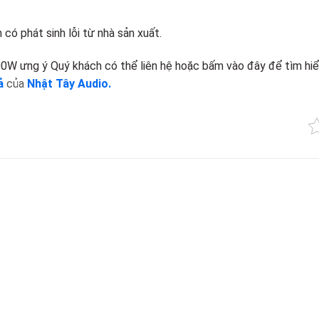
có phát sinh lỗi từ nhà sản xuất.
00W ưng ý Quý khách có thể liên hệ hoặc bấm vào đây để tìm hi
ả
của
Nhật Tây Audio.
Add to
Add 
wishlist
wishl