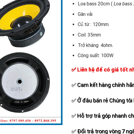
Add to
Loa bass 20cm (
Loa bass 
wishlist
Gân vải
Củ từ : 120mm.
Coil: 35mm
Trở kháng: 4ohm.
Công suất: 100W
✅ Liên hệ để có giá tốt n
✅ Cam kết hàng chính hãn
✅ Ở đâu bán rẻ Chúng tôi 
✅ Hỗ trợ trả góp nhanh c
✅ Đổi trả trong vòng 7 ng