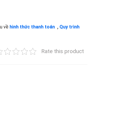
ểu về
hình thức thanh toán
,
Quy trình
Rate this product
to
Add to
ist
wishlist