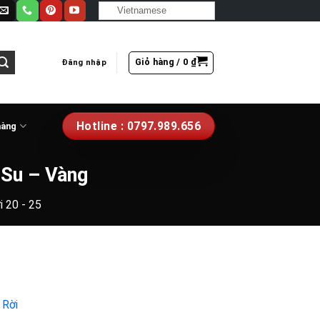
Vietnamese
Giỏ hàng /
0
₫
Đăng nhập
Hotline : 0797.989.656
hàng
 Su – Vàng
i 20 - 25
 Rời