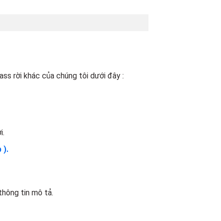
ss rời khác của chúng tôi dưới đây :
i.
 ).
hông tin mô tả.