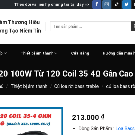
Theo dõi và liên hệ chúng tôi tại đây =>
Làm Thương Hiệu
Tìm
ợng Tạo Niềm Tin
kiếm:
ấp
Thiết bị âm thanh
Cửa Hàng
Hướng dẫn mua 
20 100W Từ 120 Coil 35 4Ω Gân Cao
hủ
/
Thiệt bị âm thanh
/
Củ loa rời bass treble
/
củ loa bass rờ
213.000
₫
Dòng Sản Phẩm :
Loa Bass