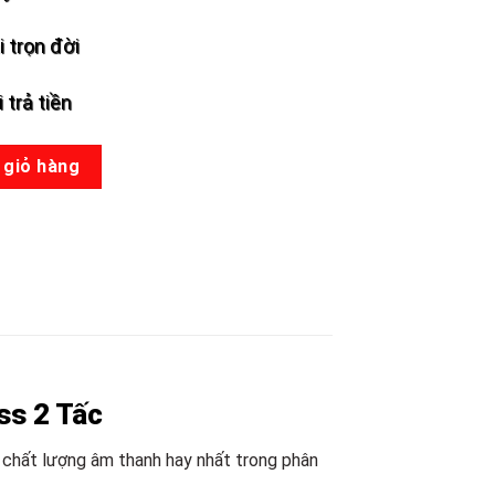
 trọn đời
 trả tiền
 35 4Ω Gân Cao Su - Vàng số lượng
 giỏ hàng
ss 2 Tấc
 chất lượng âm thanh hay nhất trong phân