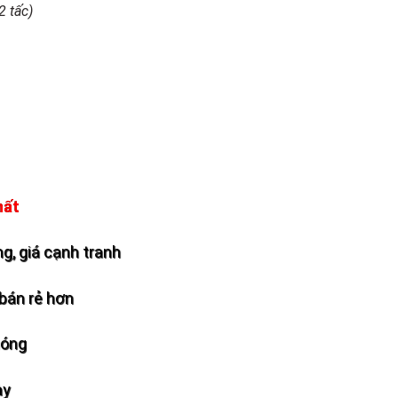
2 tấc)
hất
g, giá cạnh tranh
bán rẻ hơn
hóng
ày