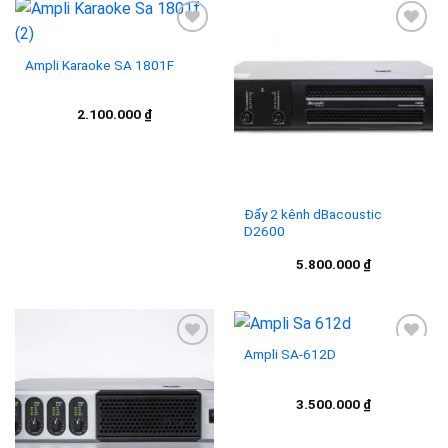
Ampli Karaoke SA 1801F
Add to
Add to
wishlist
wishlist
2.100.000
₫
Đẩy 2 kênh dBacoustic
D2600
5.800.000
₫
Ampli SA-612D
Add to
Add to
3.500.000
₫
wishlist
wishlist