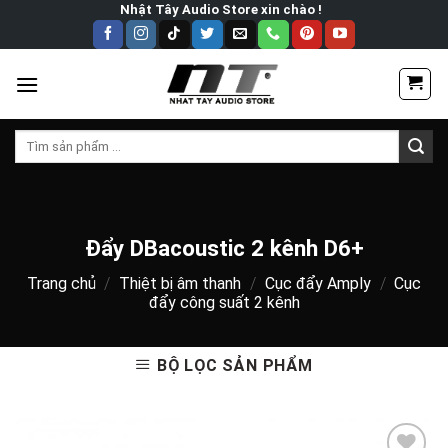
Skip
Nhật Tây Audio Store xin chào !
to
content
Tìm
kiếm:
Đẩy DBacoustic 2 kênh D6+
Trang chủ
/
Thiệt bị âm thanh
/
Cục đẩy Amply
/
Cục
đẩy công suất 2 kênh
BỘ LỌC SẢN PHẨM