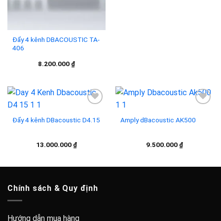
Đẩy 4 kênh DBACOUSTIC TA-
406
8.200.000
₫
Đẩy 4 kênh DBacoustic D4.15
Amply dBacoustic AK500
Add to
Add to
wishlist
wishlist
13.000.000
₫
9.500.000
₫
Chính sách & Quy định
Hướng dẫn mua hàng