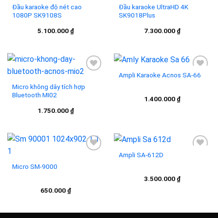
Đầu karaoke độ nét cao
Đầu karaoke UltraHD 4K
1080P SK9108S
SK9018Plus
Add to
Add to
5.100.000
₫
7.300.000
₫
wishlist
wishlist
Ampli Karaoke Acnos SA-66
Micro không dây tích hợp
Bluetooth MI02
Add to
Add to
1.400.000
₫
wishlist
wishlist
1.750.000
₫
Ampli SA-612D
Micro SM-9000
Add to
Add to
3.500.000
₫
wishlist
wishlist
650.000
₫