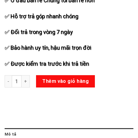
✅ Ở đâu bán rẻ Chúng tôi bán rẻ hơn
✅ Hỗ trợ trả góp nhanh chóng
✅ Đổi trả trong vòng 7 ngày
✅ Bảo hành uy tín, hậu mãi trọn đời
✅ Được kiểm tra trước khi trả tiền
Bo mạch loa kéo Xách tay V8-HT (Sắt) số lượng
Thêm vào giỏ hàng
Mô tả