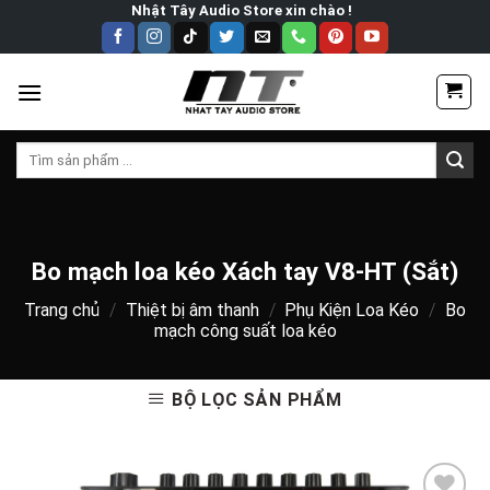
Skip
Nhật Tây Audio Store xin chào !
to
content
Tìm
kiếm:
Bo mạch loa kéo Xách tay V8-HT (Sắt)
Trang chủ
/
Thiệt bị âm thanh
/
Phụ Kiện Loa Kéo
/
Bo
mạch công suất loa kéo
BỘ LỌC SẢN PHẨM