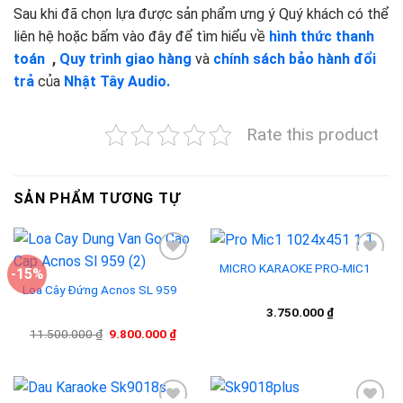
Sau khi đã chọn lựa được sản phẩm ưng ý Quý khách có thể
liên hệ hoặc bấm vào đây để tìm hiểu về
hình thức thanh
toán
,
Quy trình giao hàng
và
chính sách bảo hành đổi
trả
của
Nhật Tây Audio.
Rate this product
SẢN PHẨM TƯƠNG TỰ
MICRO KARAOKE PRO-MIC1
-15%
Loa Cây Đứng Acnos SL 959
Add to
Add to
3.750.000
₫
wishlist
wishlist
Giá
Giá
11.500.000
₫
9.800.000
₫
gốc
hiện
là:
tại
11.500.000 ₫.
là:
9.800.000 ₫.