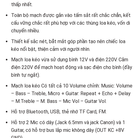
thấp nhất.
Toàn bộ mạch được gắn vào tấm sắt rất chắc chẳn, kết
cấu vững chắc rất phù hợp với các thùng loa kéo, vốn di
chuyển nhiều.
Thiết kế sắc nét, båt mắt góp phần tạo nên chiếc loa
kéo nổi bật, thiện cảm với người nhìn.
Mạch loa kéo vừa sử dụng bình 12V và điện 220V. Cắm
điện 220V để mạch hoạt động và sạc điện cho bình (đầy
bình tự ngắt).
Mạch loa kéo Có tất cả 10 Volume chỉnh: Music: Volume
– Bass – Treble, Micro + Guitar: Repeat + Echo + Delay
– M.Treble – M. Bass – Mic Vol – Guitar Vol.
Hỗ trợ Bluetooth, USB, thẻ nhớ TF Card, FM.
Hỗ trợ 2 Mic có dây (Jack 6.5mm và jack Canon) và 1
Guitar, có hỗ trợ bus lắp mic không dây (OUT KC +8V
GND).