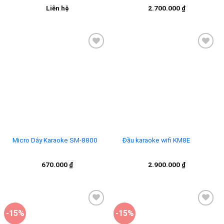
Liên hệ
2.700.000
₫
Add to
Add to
wishlist
wishlist
Micro Dây Karaoke SM-8800
Đầu karaoke wifi KM8E
670.000
₫
2.900.000
₫
-15%
-15%