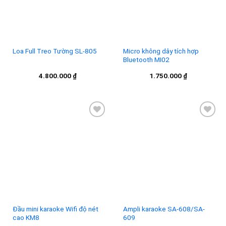
Loa Full Treo Tường SL-805
Micro không dây tích hợp
Bluetooth MI02
4.800.000
₫
1.750.000
₫
Add to
Add to
wishlist
wishlist
Đầu mini karaoke Wifi độ nét
Ampli karaoke SA-608/SA-
cao KM8
609