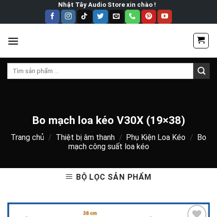
Skip
Nhật Tây Audio Store xin chào !
to
content
Tìm
kiếm:
Bo mạch loa kéo V30X (19×38)
Trang chủ
/
Thiệt bị âm thanh
/
Phụ Kiện Loa Kéo
/
Bo
mạch công suất loa kéo
BỘ LỌC SẢN PHẨM