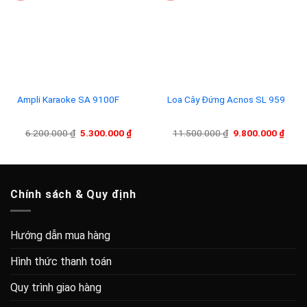
Add to
Add to
wishlist
wishlist
Ampli Karaoke SA 9100F
Loa Cây Đứng Acnos SL 959
Giá
Giá
Giá
Giá
6.200.000
₫
5.300.000
₫
11.500.000
₫
9.800.000
₫
gốc
hiện
gốc
hiện
là:
tại
là:
tại
6.200.000 ₫.
là:
11.500.000 ₫.
là:
5.300.000 ₫.
9.800
Chính sách & Quy định
Hướng dẫn mua hàng
Hình thức thanh toán
Quy trình giao hàng