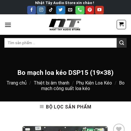
Skip
Nhật Tây Audio Store xin chào !
to
content
Tìm
kiếm:
Bo mạch loa kéo DSP15 (19×38)
Trang chủ
/
Thiệt bị âm thanh
/
Phụ Kiện Loa Kéo
/
Bo
mạch công suất loa kéo
BỘ LỌC SẢN PHẨM