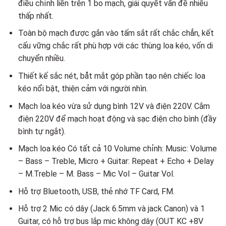
điều chỉnh liền trên 1 bo mạch, giải quyết vấn đề nhiễu
thấp nhất.
Toàn bộ mạch được gắn vào tấm sắt rất chắc chẳn, kết
cấu vững chắc rất phù hợp với các thùng loa kéo, vốn di
chuyển nhiều.
Thiết kế sắc nét, båt mắt góp phần tạo nên chiếc loa
kéo nổi bật, thiện cảm với người nhìn.
Mạch loa kéo vừa sử dụng bình 12V và điện 220V. Cắm
điện 220V để mạch hoạt động và sạc điện cho bình (đầy
bình tự ngắt).
Mạch loa kéo Có tất cả 10 Volume chỉnh: Music: Volume
– Bass – Treble, Micro + Guitar: Repeat + Echo + Delay
– M.Treble – M. Bass – Mic Vol – Guitar Vol.
Hỗ trợ Bluetooth, USB, thẻ nhớ TF Card, FM.
Hỗ trợ 2 Mic có dây (Jack 6.5mm và jack Canon) và 1
Guitar, có hỗ trợ bus lắp mic không dây (OUT KC +8V