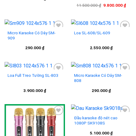
Giá
Giá
11.500.000
₫
9.800.000
₫
gốc
hiện
là:
tại
11.500.000 ₫.
là:
9.800
Micro Karaoke Có Dây SM-
Loa SL-608/SL-609
909
Add to
Add to
290.000
₫
2.550.000
₫
wishlist
wishlist
Loa Full Treo Tường SL-803
Micro Karaoke Có Dây SM-
808
Add to
Add to
3.900.000
₫
290.000
₫
wishlist
wishlist
Đầu karaoke độ nét cao
1080P SK9108S
Add to
Add to
5.100.000
₫
wishlist
wishlist