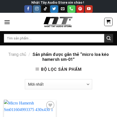
Skip
Nhật Tây Audio Store xin chào !
to
content
Tìm
kiếm:
Trang chủ
/
Sản phẩm được gắn thẻ “micro loa kéo
hamersh sm-01”
BỘ LỌC SẢN PHẨM