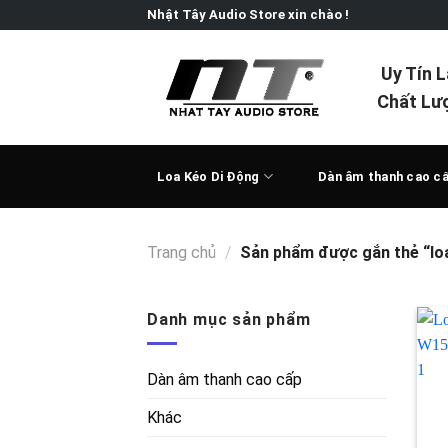
Skip
Nhật Tây Audio Store xin chào !
to
content
Uy Tín 
Chất Lư
Loa Kéo Di Động
Dàn âm thanh cao c
Trang chủ
/
Sản phẩm được gắn thẻ “loa
Danh mục sản phẩm
Dàn âm thanh cao cấp
Khác