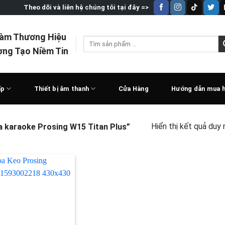
Theo dõi và liên hệ chúng tôi tại đây =>
Làm Thương Hiệu
Tìm
ợng Tạo Niềm Tin
kiếm:
ấp
Thiết bị âm thanh
Cửa Hàng
Hướng dẫn mua 
Hiển thị kết quả duy 
 karaoke Prosing W15 Titan Plus”
Add to
wishlist