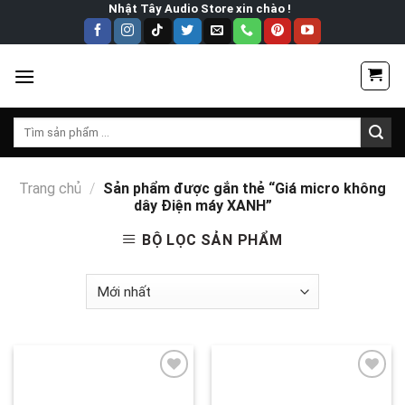
Skip
Nhật Tây Audio Store xin chào !
to
content
Tìm
kiếm:
Trang chủ
/
Sản phẩm được gắn thẻ “Giá micro không
dây Điện máy XANH”
BỘ LỌC SẢN PHẨM