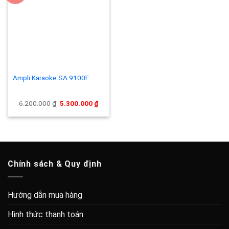
Add to
wishlist
Ampli Karaoke SA 9100F
Giá
Giá
6.200.000
₫
5.300.000
₫
gốc
hiện
là:
tại
6.200.000 ₫.
là:
5.300.000 ₫.
Chính sách & Quy định
Hướng dẫn mua hàng
Hình thức thanh toán