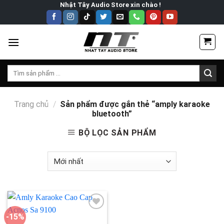
Skip
Nhật Tây Audio Store xin chào !
to
content
Tìm
kiếm:
Trang chủ
/
Sản phẩm được gắn thẻ “amply karaoke
bluetooth”
BỘ LỌC SẢN PHẨM
-15%