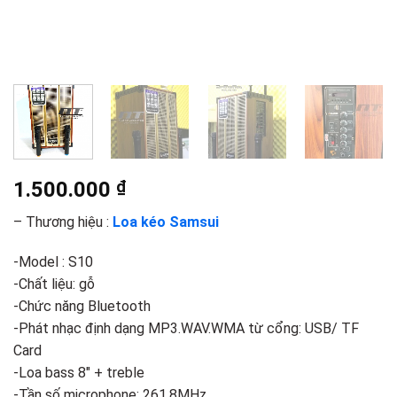
1.500.000
₫
– Thương hiệu :
Loa kéo Samsui
-Model : S10
-Chất liệu: gỗ
-Chức năng Bluetooth
-Phát nhạc định dạng MP3.WAV.WMA từ cổng: USB/ TF
Card
-Loa bass 8″ + treble
-Tần số microphone: 261.8MHz