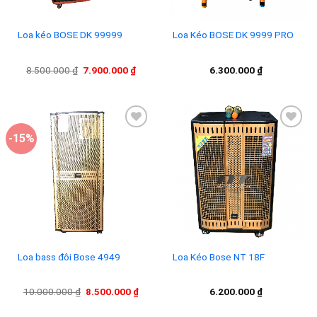
Loa kéo BOSE DK 99999
Loa Kéo BOSE DK 9999 PRO
Giá
Giá
8.500.000
₫
7.900.000
₫
6.300.000
₫
gốc
hiện
là:
tại
8.500.000 ₫.
là:
7.900.000 ₫.
-15%
Add to
Add to
wishlist
wishlist
Loa bass đôi Bose 4949
Loa Kéo Bose NT 18F
Giá
Giá
10.000.000
₫
8.500.000
₫
6.200.000
₫
gốc
hiện
là:
tại