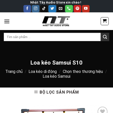
Skip
Nhật Tây Audio Store xin chào !
to
content
Tìm
kiếm:
Loa kéo Samsui S10
Trang chủ
/
Loa kéo di động
/
Chọn theo thương hiệu
/
Loa kéo Samsui
BỘ LỌC SẢN PHẨM