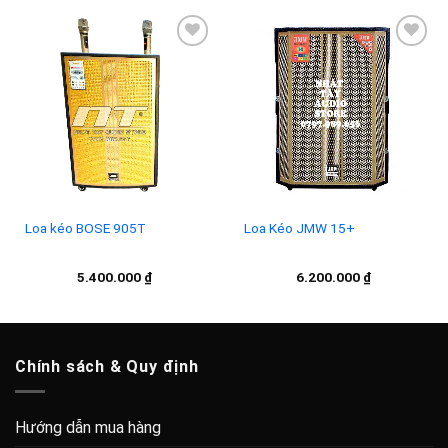
10.000.000 ₫.
là:
8.500.000 ₫.
Add to
Add to
wishlist
wishlist
Loa Kéo JMW 15+
Loa kéo BOSE 905T
6.200.000
₫
5.400.000
₫
Chính sách & Quy định
Hướng dẫn mua hàng