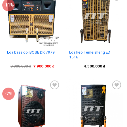
-11%
Add to
Add to
wishlist
wishlist
Loa bass đôi BOSE DK 7979
Loa kéo Temeisheng ED
1516
Giá
Giá
8.900.000
₫
7.900.000
₫
4.500.000
₫
gốc
hiện
là:
tại
8.900.000 ₫.
là:
7.900.000 ₫.
-7%
Add to
Add to
wishlist
wishlist