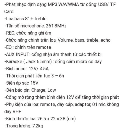
-Phát nhạc định dạng MP3.WAV.WMA từ cổng: USB/ TF
Card
-Loa bass 8″ + treble
-Tần số microphone: 261.8MHz
-REC: chức năng ghi âm
-Chức năng chỉnh trên loa: Volume, bass, treble, echo
-EQ : chỉnh trên remote
-AUX INPUT: cổng nhận âm thanh từ các thiết bị
-Karaoke ( Jack 6.5mm) : cổng cắm micro có dây
-Bình accu : 12V/ 4.5A
-Thời gian phát liên tục 3 – 6h
-Điện áp sạc 15V
-Đèn báo pin: Charge, Low
-Cổng mở rộng thêm bình điện 12V để tăng thời gian phát
-Phụ kiện của loa: remote, dây cáp, adaptor, 01 mic không
dây VHF
-Kích thước loa: 26.5 x 22 x 38 (cm)
-Trọng lượng: 7.2kg