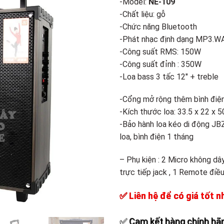
-Model:
NE-109
2.500.
Add to
-Chất liệu: gỗ
wishlist
-Chức năng Bluetooth
-Phát nhạc định dạng MP3.W
-Công suất RMS: 150W
-Công suất đỉnh : 350W
-Loa bass 3 tấc 12″ + treble
-Cổng mở rộng thêm bình điện
-Kích thước loa: 33.5 x 22 x 5
-Bảo hành loa kéo di động JB
loa, bình điện 1 tháng
– Phụ kiện : 2 Micro không dâ
trực tiếp jack , 1 Remote điều
✅ Liên hệ để có giá tốt n
✅ Cam kết hàng chính hãn