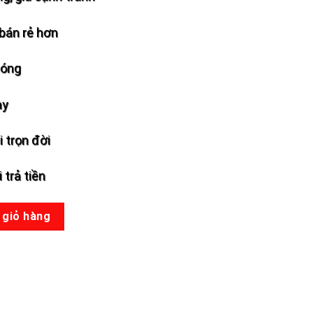
bán rẻ hơn
hóng
ày
 trọn đời
 trả tiền
 giỏ hàng