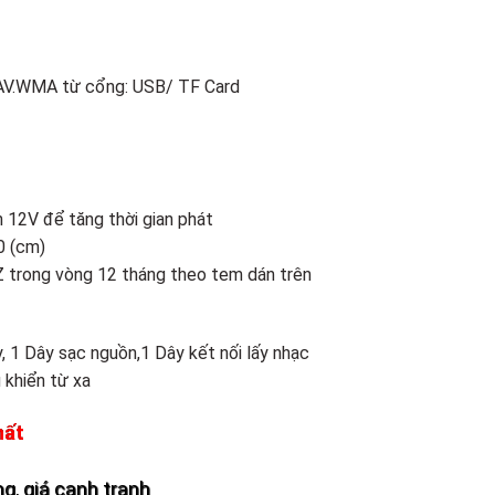
000 ₫.
là:
1.890.000 ₫.
AV.WMA từ cổng: USB/ TF Card
 12V để tăng thời gian phát
0 (cm)
Z trong vòng 12 tháng theo tem dán trên
y, 1 Dây sạc nguồn,1 Dây kết nối lấy nhạc
 khiển từ xa
hất
g, giá cạnh tranh