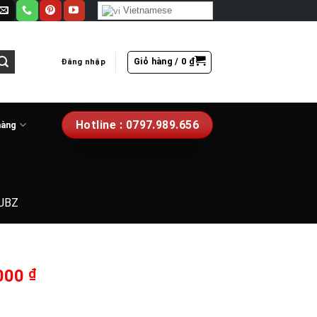
Vietnamese
Giỏ hàng /
0
₫
Đăng nhập
Hotline : 0797.989.656
hàng
 JBZ
Giá
.000
₫
hiện
tại