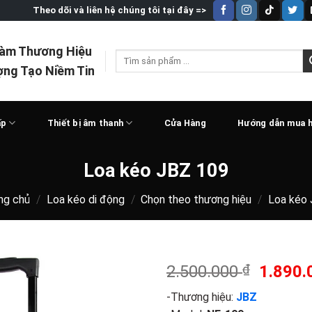
Theo dõi và liên hệ chúng tôi tại đây =>
Làm Thương Hiệu
Tìm
ợng Tạo Niềm Tin
kiếm:
ấp
Thiết bị âm thanh
Cửa Hàng
Hướng dẫn mua 
Loa kéo JBZ 109
ng chủ
/
Loa kéo di động
/
Chọn theo thương hiệu
/
Loa kéo
Giá
2.500.000
₫
1.890
gốc
-Thương hiệu:
JBZ
là: