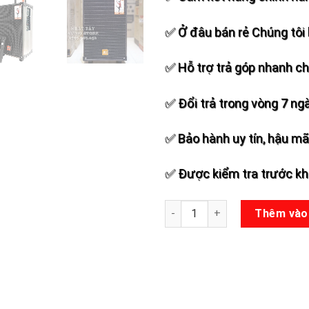
✅ Ở đâu bán rẻ Chúng tôi 
✅ Hỗ trợ trả góp nhanh c
✅ Đổi trả trong vòng 7 ng
✅ Bảo hành uy tín, hậu mãi
✅ Được kiểm tra trước khi
Loa kéo JBZ 109 số lượng
Thêm vào