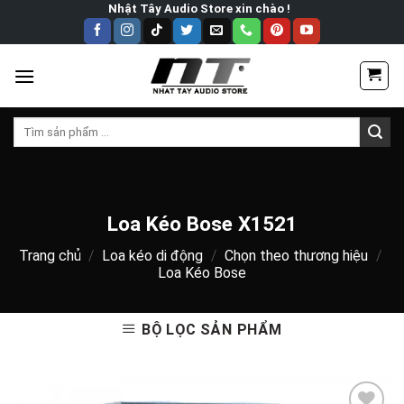
Skip
Nhật Tây Audio Store xin chào !
to
content
Tìm
kiếm:
Loa Kéo Bose X1521
Trang chủ
/
Loa kéo di động
/
Chọn theo thương hiệu
/
Loa Kéo Bose
BỘ LỌC SẢN PHẨM