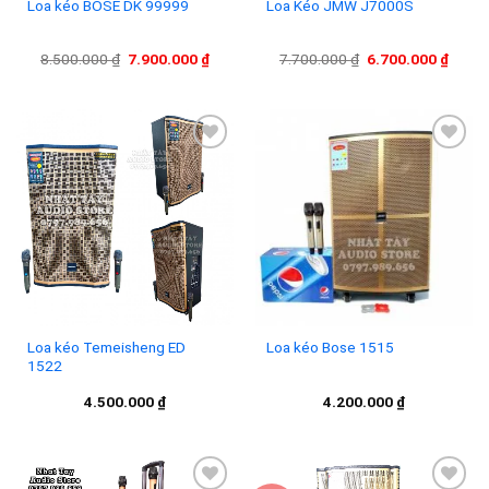
Loa kéo BOSE DK 99999
Loa Kéo JMW J7000S
Giá
Giá
Giá
Giá
8.500.000
₫
7.900.000
₫
7.700.000
₫
6.700.000
₫
gốc
hiện
gốc
hiện
là:
tại
là:
tại
8.500.000 ₫.
là:
7.700.000 ₫.
là:
7.900.000 ₫.
6.700
Add to
Add to
wishlist
wishlist
Loa kéo Temeisheng ED
Loa kéo Bose 1515
1522
4.500.000
₫
4.200.000
₫