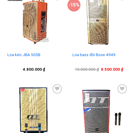
-15%
Add to
Add to
wishlist
wishlist
Loa kéo JBA 505B
Loa bass đôi Bose 4949
Giá
Giá
4.800.000
₫
10.000.000
₫
8.500.000
₫
gốc
hiện
là:
tại
10.000.000 ₫.
là:
8.500
Add to
Add to
wishlist
wishlist