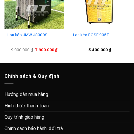
Loa kéo JMW J8000S
Loa kéo BOSE 905T
Giá
Giá
9.000.000
₫
7.900.000
₫
5.400.000
₫
gốc
hiện
là:
tại
9.000.000 ₫.
là:
7.900.000 ₫.
Chính sách & Quy định
Hướng dẫn mua hàng
Hình thức thanh toán
Quy trình giao hàng
Chính sách bảo hành, đổi trả