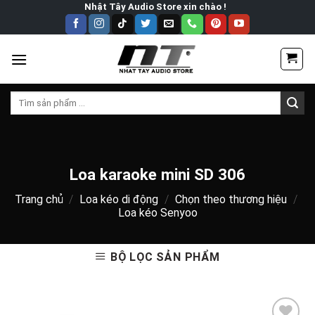
Skip
Nhật Tây Audio Store xin chào !
to
content
Tìm
kiếm:
Loa karaoke mini SD 306
Trang chủ
/
Loa kéo di động
/
Chọn theo thương hiệu
/
Loa kéo Senyoo
BỘ LỌC SẢN PHẨM