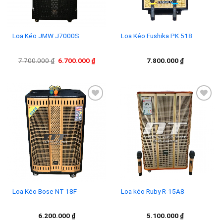
Loa Kéo JMW J7000S
Loa Kéo Fushika PK 518
Giá
Giá
7.700.000
₫
6.700.000
₫
7.800.000
₫
gốc
hiện
là:
tại
7.700.000 ₫.
là:
6.700.000 ₫.
Add to
Add to
wishlist
wishlist
Loa Kéo Bose NT 18F
Loa kéo Ruby R-15A8
6.200.000
₫
5.100.000
₫