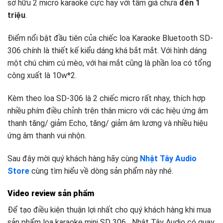
sở hữu 2 micro karaoke cực hay với tầm giá chưa
đến 1
triệu
.
Điểm nổi bật đầu tiên của chiếc loa Karaoke Bluetooth SD-
306 chính là thiết kế kiểu dáng khá bắt mắt. Với hình dáng
một chú chim cú mèo, với hai mắt cũng là phần loa có tổng
công xuất là 10w*2.
Kèm theo loa SD-306 là 2 chiếc micro rất nhạy, thích hợp
nhiều phím điều chỉnh trên thân micro với các hiệu ứng âm
thanh tăng/ giảm Echo, tăng/ giảm âm lương và nhiều hiệu
ứng âm thanh vui nhộn.
Sau đây mời quý khách hàng hãy cùng
Nhật Tây Audio
Store
cùng tìm hiểu về dòng sản phẩm này nhé.
Video review sản phẩm
Để tạo điều kiện thuận lợi nhất cho quý khách hàng khi mua
sản phẩm loa karaoke mini SD 306
.
Nhật Tây Audio có quay