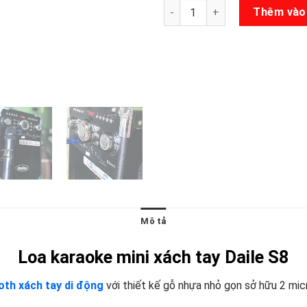
Loa karaoke mini Daile S8 số 
Thêm vào
Mô tả
Loa karaoke mini xách tay Daile S8
oth xách tay di động
với thiết kế gỗ nhựa nhỏ gọn sở hữu 2 mic