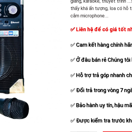
giảng, karaoke, thuyết trình ….
Add to
thấy khá ấn tượng, loa có hỗ
wishlist
cắm microphone….
✅ Liên hệ để có giá tốt n
✅ Cam kết hàng chính hãn
✅ Ở đâu bán rẻ Chúng tôi 
✅ Hỗ trợ trả góp nhanh c
✅ Đổi trả trong vòng 7 ng
✅ Bảo hành uy tín, hậu mãi
✅ Được kiểm tra trước khi