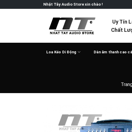
Skip
Nhật Tây Audio Store xin chào !
to
content
Uy Tín 
Chất Lư
Loa Kéo Di Động
Dàn âm thanh cao c
Tran