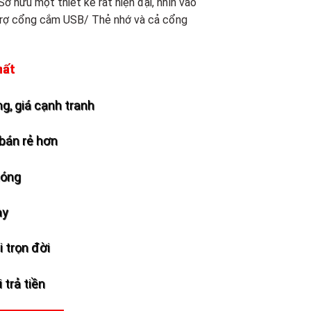
Sỡ hữu một thiết kế rất hiện đại, nhìn vào
 trợ cổng cắm USB/ Thẻ nhớ và cả cổng
hất
g, giá cạnh tranh
bán rẻ hơn
hóng
ày
 trọn đời
 trả tiền