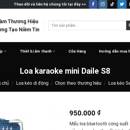
Theo dõi và liên hệ chúng tôi tại đây =>
Làm Thương Hiệu
Tìm
ợng Tạo Niềm Tin
kiếm:
ấp
Thiết bị âm thanh
Cửa Hàng
Hướng dẫn mua 
Loa karaoke mini Daile S8
g chủ
/
Loa kéo di động
/
Chọn theo thương hiệu
/
Loa kéo S
950.000
₫
Mẩu loa bluetooth công suất l