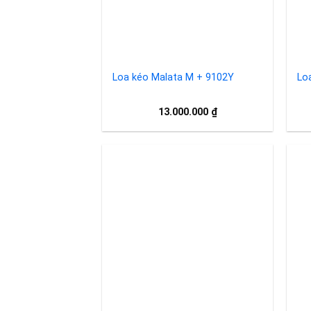
Loa kéo Malata M + 9102Y
Lo
13.000.000
₫
Add to
wishlist