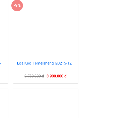
-9%
to
Add to
ist
wishlist
5
Loa Kéo Temeisheng GD215-12
Giá
Giá
9.750.000
₫
8.900.000
₫
gốc
hiện
là:
tại
9.750.000 ₫.
là:
8.900.000 ₫.
to
Add to