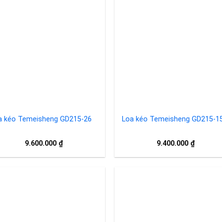
Add to
Add 
wishlist
wishl
a kéo Temeisheng GD215-26
Loa kéo Temeisheng GD215-1
9.600.000
₫
9.400.000
₫
Add to
Add 