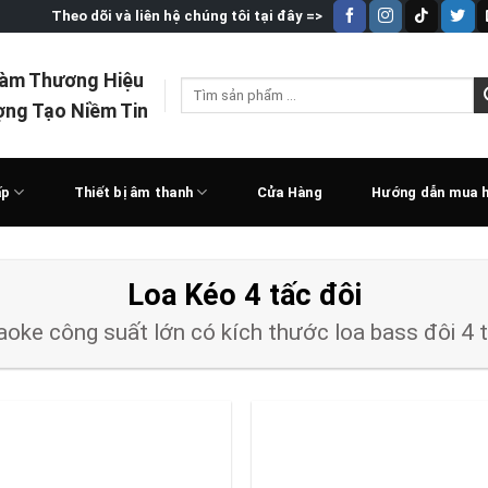
Theo dõi và liên hệ chúng tôi tại đây =>
Làm Thương Hiệu
Tìm
ợng Tạo Niềm Tin
kiếm:
ấp
Thiết bị âm thanh
Cửa Hàng
Hướng dẫn mua 
Loa Kéo 4 tấc đôi
aoke công suất lớn có kích thước loa bass đôi 4 