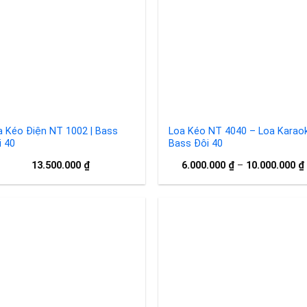
Add to
Add 
wishlist
wishl
a Kéo Điện NT 1002 | Bass
Loa Kéo NT 4040 – Loa Karao
i 40
Bass Đôi 40
13.500.000
₫
6.000.000
₫
–
10.000.000
₫
Add to
Add 
wishlist
wishl