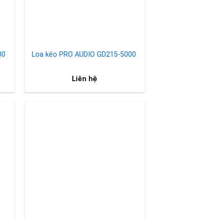
00
Loa kéo PRO AUDIO GD215-5000
Liên hệ
to
Add to
ist
wishlist