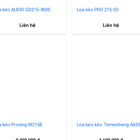
Loa kéo AUDIO GD215-4000
Loa kéo PRO 215-03
Liên hệ
Liên hệ
Add to
Add 
wishlist
wishl
a kéo Prosing W215B
Loa kẹo kéo Temeisheng A65