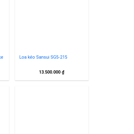
to
Add to
ist
wishlist
ke
Loa kéo Sansui SG5-215
13.500.000
₫
to
Add to
ist
wishlist