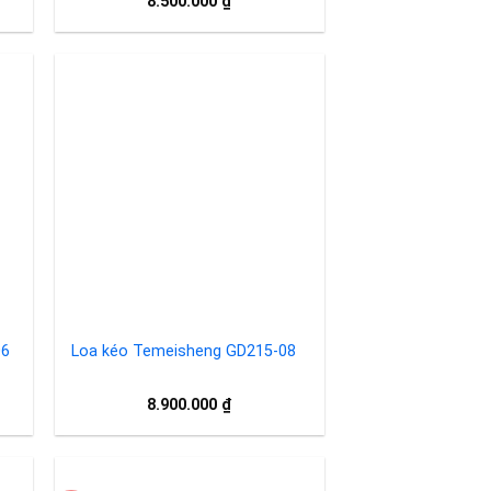
8.500.000
₫
to
Add to
ist
wishlist
06
Loa kéo Temeisheng GD215-08
á
8.900.000
₫
ện
i
500.000 ₫.