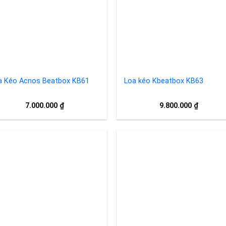
wishlist
wishl
a Kéo Acnos Beatbox KB61
Loa kéo Kbeatbox KB63
7.000.000
₫
9.800.000
₫
Add to
Add 
wishlist
wishl