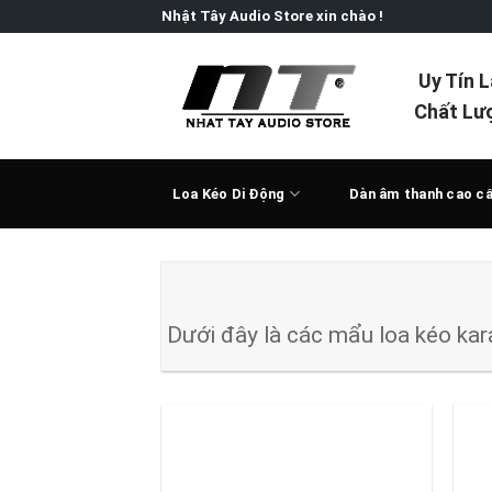
Skip
Nhật Tây Audio Store xin chào !
to
content
Uy Tín 
Chất Lư
Loa Kéo Di Động
Dàn âm thanh cao c
Dưới đây là các mẩu loa kéo kar