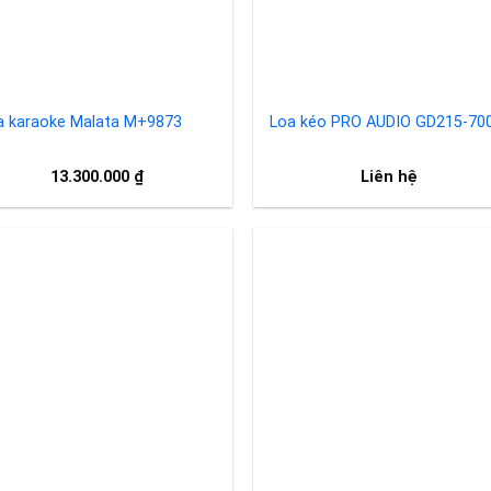
a karaoke Malata M+9873
Loa kéo PRO AUDIO GD215-70
13.300.000
₫
Liên hệ
Add to
Add 
wishlist
wishl