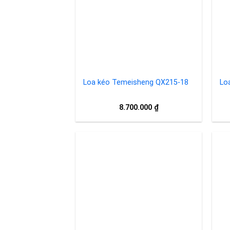
wishlist
Loa kéo Temeisheng QX215-18
Lo
8.700.000
₫
Add to
wishlist