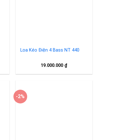
ist
wishlist
Loa Kéo Điện 4 Bass NT 440
19.000.000
₫
-2%
to
Add to
ist
wishlist