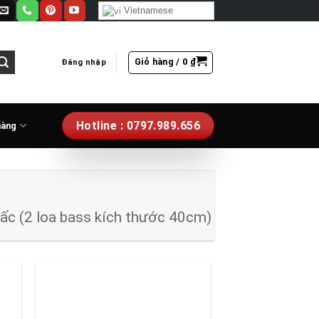
Vietnamese
Giỏ hàng /
0
₫
Đăng nhập
Hotline : 0797.989.656
hàng
tấc (2 loa bass kích thước 40cm)