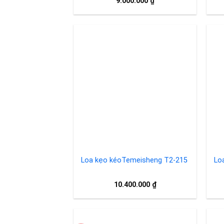
9.000.000
₫
Add to
wishlist
Loa kẹo kéoTemeisheng T2-215
Lo
10.400.000
₫