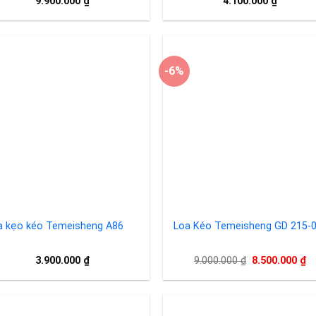
9.900.000
₫
4.100.000
₫
-6%
Add to
Add 
wishlist
wishl
a kẹo kéo Temeisheng A86
Loa Kéo Temeisheng GD 215-
Giá
Gi
3.900.000
₫
9.000.000
₫
8.500.000
₫
gốc
hi
là:
tạ
9.000.000 ₫.
là:
8.