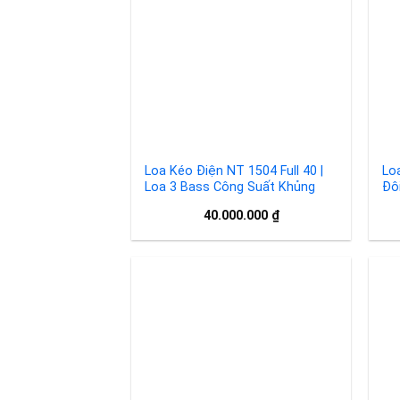
Add to
wishlist
Loa Kéo Điện NT 1504 Full 40 |
Lo
Loa 3 Bass Công Suất Khủng
Đô
40.000.000
₫
Add to
wishlist