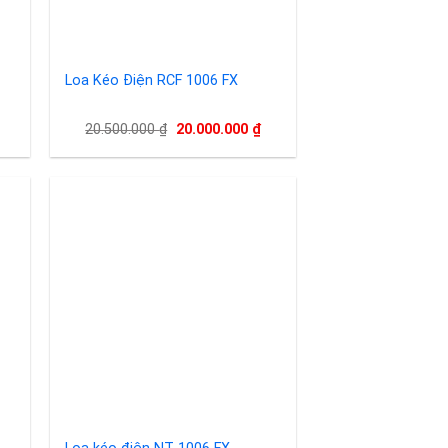
Loa Kéo Điện RCF 1006 FX
Giá
Giá
20.500.000
₫
20.000.000
₫
gốc
hiện
là:
tại
20.500.000 ₫.
là:
20.000.000 ₫.
to
Add to
ist
wishlist