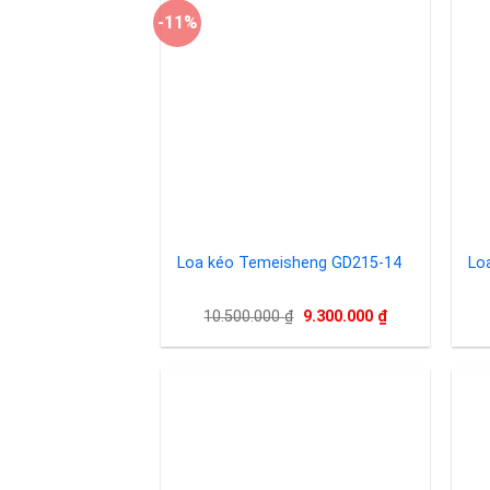
-11%
Add to
wishlist
Loa kéo Temeisheng GD215-14
Lo
Giá
Giá
10.500.000
₫
9.300.000
₫
gốc
hiện
là:
tại
10.500.000 ₫.
là:
9.300.000 ₫.
Add to