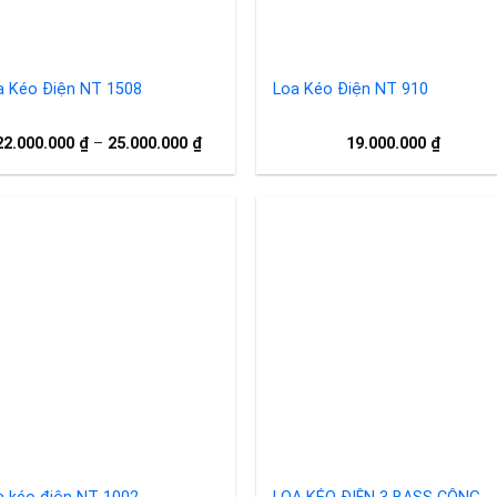
a Kéo Điện NT 1508
Loa Kéo Điện NT 910
22.000.000
₫
–
25.000.000
₫
19.000.000
₫
Add to
Add 
wishlist
wishl