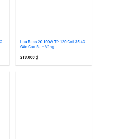
4Ω
Loa Bass 20 100W Từ 120 Coil 35 4Ω
Gân Cao Su – Vàng
213.000
₫
to
Add to
ist
wishlist