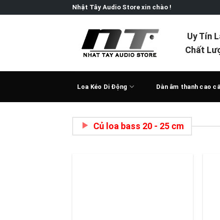
Skip
Nhật Tây Audio Store xin chào !
to
content
Uy Tín 
Chất Lư
Loa Kéo Di Động
Dàn âm thanh cao c
Củ loa bass 20 - 25 cm
Add to
wishlist