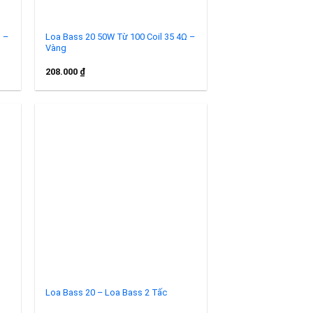
Ω –
Loa Bass 20 50W Từ 100 Coil 35 4Ω –
Vàng
208.000
₫
to
Add to
ist
wishlist
Loa Bass 20 – Loa Bass 2 Tấc