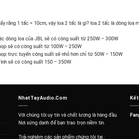
hấy rằng 1 tấc = 10cm, vậy loa 2 tấc là gì? loa 2 tấc là dòng loa
các dòng loa của JBL sẽ có công suất từ 250W – 300W
 họp sẽ có công suất từ 100W – 250W
họp trực tuyến công suất sẽ nhỏ hơn chỉ từ 50W – 150W
đình sẽ có công suất 150 – 350W.
NhatTayAudio.Com
Kết
Với chúng tôi uy tín và chất lượng là hàng đầu.
Fan
Nơi xứng danh để bạn trao trọn niềm tin.
Trải nghiệm các sản phẩm chúng tôi tại :