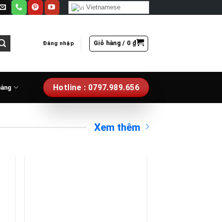
Vietnamese
Giỏ hàng /
0
₫
Đăng nhập
Hotline : 0797.989.656
hàng
Xem thêm
to
Add to
ist
wishlist