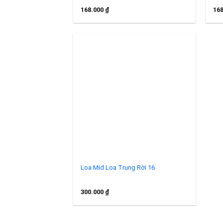
168.000
₫
16
Add to
wishlist
Loa Mid Loa Trung Rời 16
300.000
₫