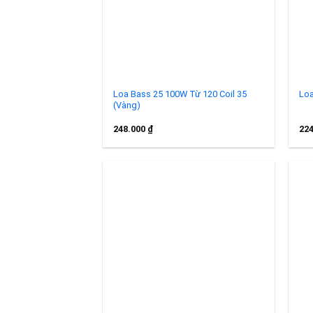
Loa Bass 25 100W Từ 120 Coil 35
Loa
(Vàng)
248.000
₫
22
Add to
wishlist