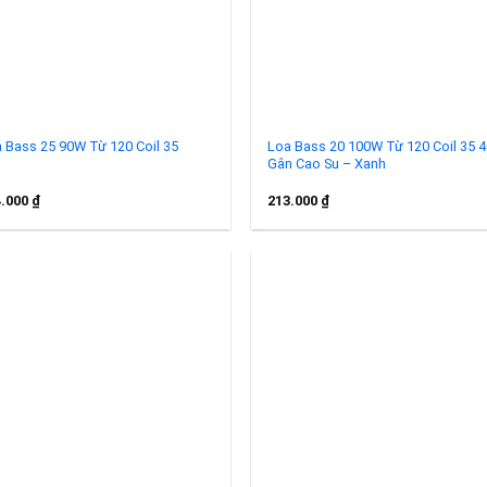
 Bass 25 90W Từ 120 Coil 35
Loa Bass 20 100W Từ 120 Coil 35 
Gân Cao Su – Xanh
4.000
₫
213.000
₫
Add to
Add 
wishlist
wishl