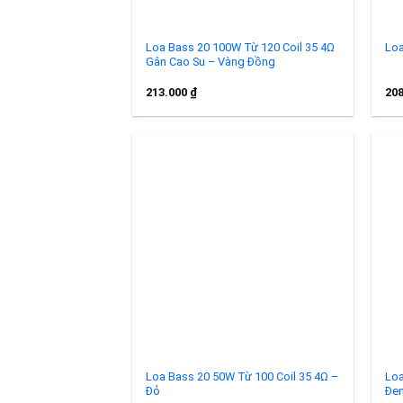
Loa Bass 20 100W Từ 120 Coil 35 4Ω
Loa
Gân Cao Su – Vàng Đồng
213.000
₫
20
Add to
wishlist
Loa Bass 20 50W Từ 100 Coil 35 4Ω –
Loa
Đỏ
Đe