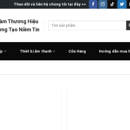
Theo dõi và liên hệ chúng tôi tại đây =>
Làm Thương Hiệu
Tìm
ợng Tạo Niềm Tin
kiếm:
ấp
Thiết bị âm thanh
Cửa Hàng
Hướng dẫn mua 
Add to
Add 
wishlist
wishl