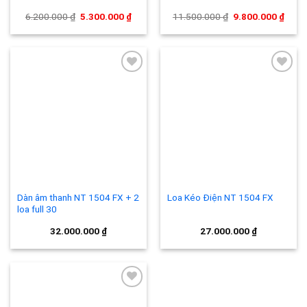
Giá
Giá
Giá
Giá
6.200.000
₫
5.300.000
₫
11.500.000
₫
9.800.000
₫
gốc
hiện
gốc
hiện
là:
tại
là:
tại
6.200.000 ₫.
là:
11.500.000 ₫.
là:
5.300.000 ₫.
9.800
Add to
Add to
wishlist
wishlist
Dàn âm thanh NT 1504 FX + 2
Loa Kéo Điện NT 1504 FX
loa full 30
32.000.000
₫
27.000.000
₫