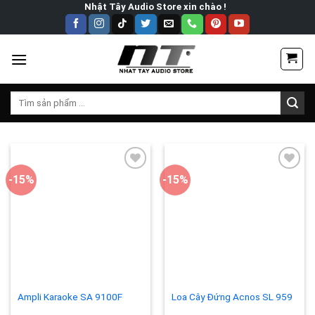
Skip
Nhật Tây Audio Store xin chào !
to
content
Tìm
kiếm:
-15%
-15%
Add to
Add to
wishlist
wishlist
Ampli Karaoke SA 9100F
Loa Cây Đứng Acnos SL 959