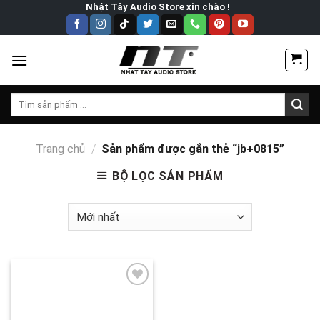
Skip
Nhật Tây Audio Store xin chào !
to
content
Tìm
kiếm:
Trang chủ
/
Sản phẩm được gắn thẻ “jb+0815”
BỘ LỌC SẢN PHẨM