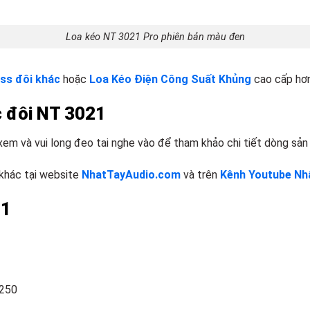
Loa kéo NT 3021 Pro phiên bản màu đen
ss đôi khác
hoặc
Loa Kéo Điện Công Suất Khủng
cao cấp hơ
c đôi NT 3021
xem và vui long đeo tai nghe vào để tham khảo chi tiết dòng sản
khác tại website
NhatTayAudio.com
và trên
Kênh Youtube Nhậ
21
 250