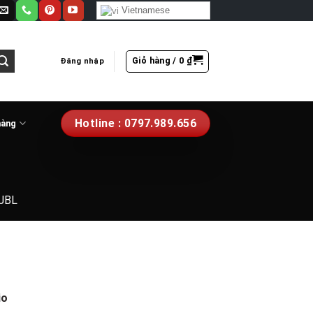
Vietnamese
Giỏ hàng /
0
₫
Đăng nhập
Hotline : 0797.989.656
hàng
 JBL
io