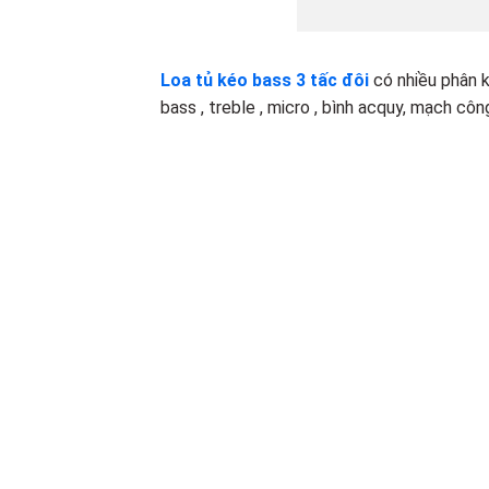
L
oa tủ kéo bass 3 tấc đôi
có nhiều phân k
bass , treble , micro , bình acquy, mạch c