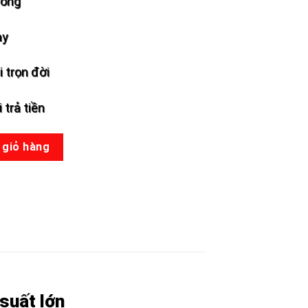
hóng
ày
 trọn đời
 trả tiền
lượng
 giỏ hàng
suất lớn