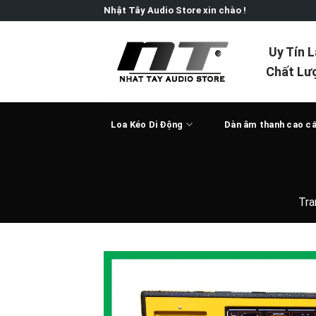
Skip
Nhật Tây Audio Store xin chào !
to
content
Uy Tín 
Chất Lư
Loa Kéo Di Động
Dàn âm thanh cao c
Tra