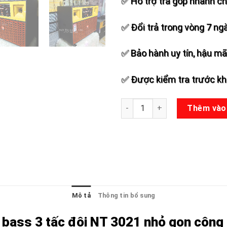
✅ Hỗ trợ trả góp nhanh c
✅ Đổi trả trong vòng 7 ng
✅ Bảo hành uy tín, hậu mãi
✅ Được kiểm tra trước khi
Loa kéo bass đôi NT 3021 số 
Thêm vào
Mô tả
Thông tin bổ sung
 bass 3 tấc đôi NT 3021 nhỏ gọn công 