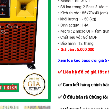
• Model : NT 3021
Add to
• Số loa trong: 2 Bass 3 tấc –
wishlist
• Kích thước : 85x70x40 (cm)
• khối lượng : ~ 50 (kg)
• Bình acquy : 14A
• Micro : 2 micro UHF tầm tru
• Chất liệu vỏ : Gổ MDF
• Bảo hành : 12 tháng
• Giá bán : 5.000.000
Xem loa kéo bass đôi giá 5 
✅ Liên hệ để có giá tốt n
✅ Cam kết hàng chính hãn
✅ Ở đâu bán rẻ Chúng tôi 