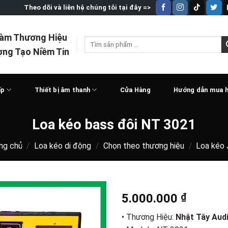
Theo dõi và liên hệ chúng tôi tại đây =>
Làm Thương Hiệu
Tìm
ợng Tạo Niềm Tin
kiếm:
ấp
Thiết bị âm thanh
Cửa Hàng
Hướng dẫn mua 
Loa kéo bass đôi NT 3021
ng chủ
/
Loa kéo di động
/
Chọn theo thương hiệu
/
Loa kéo
5.000.000
₫
• Thương Hiệu:
Nhật Tây Aud