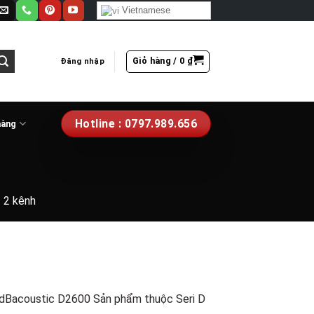
Vietnamese
Giỏ hàng /
0
₫
Đăng nhập
Hotline : 0797.989.656
hàng
 2 kênh
 dBacoustic D2600 Sản phẩm thuộc Seri D