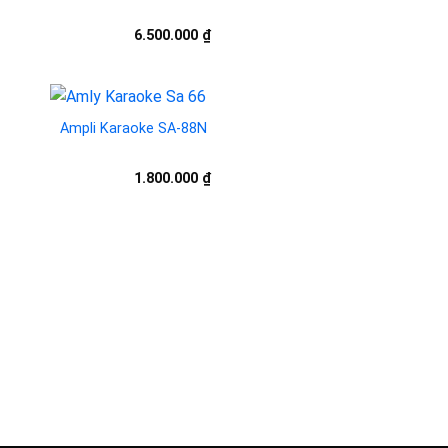
6.500.000
₫
Ampli Karaoke SA-88N
to
Add to
1.800.000
₫
ist
wishlist