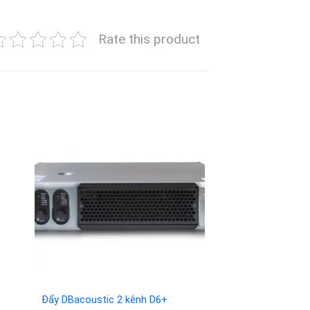
Rate this product
to
Add to
ist
wishlist
Đẩy DBacoustic 2 kênh D6+