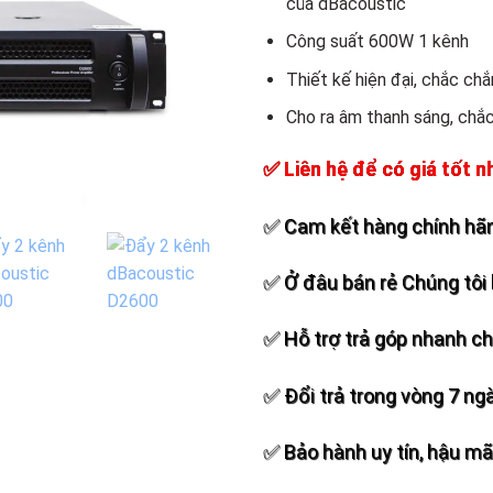
của dBacoustic
Add to
wishlist
Công suất 600W 1 kênh
Thiết kế hiện đại, chắc chắ
Cho ra âm thanh sáng, chắ
✅ Liên hệ để có giá tốt n
✅ Cam kết hàng chính hãn
✅ Ở đâu bán rẻ Chúng tôi 
✅ Hỗ trợ trả góp nhanh c
✅ Đổi trả trong vòng 7 ng
✅ Bảo hành uy tín, hậu mãi