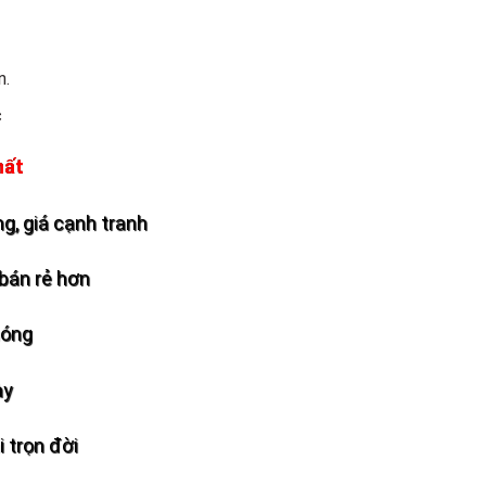
n.
c
hất
g, giá cạnh tranh
bán rẻ hơn
hóng
ày
 trọn đời