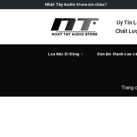
Skip
Nhật Tây Audio Store xin chào !
to
content
Uy Tín 
Chất Lư
Loa Kéo Di Động
Dàn âm thanh cao c
Trang 