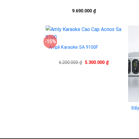
9.690.000
₫
-15%
Ampli Karaoke SA 9100F
Add to
wishlist
Giá
Giá
6.200.000
₫
5.300.000
₫
gốc
hiện
là:
tại
6.200.000 ₫.
là:
5.300.000 ₫.
Đẩy