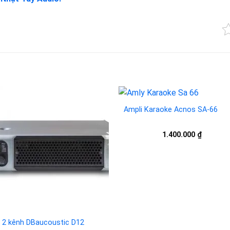
Ampli Karaoke Acnos SA-66
Add to
Add 
1.400.000
₫
wishlist
wishl
 2 kênh DBaucoustic D12