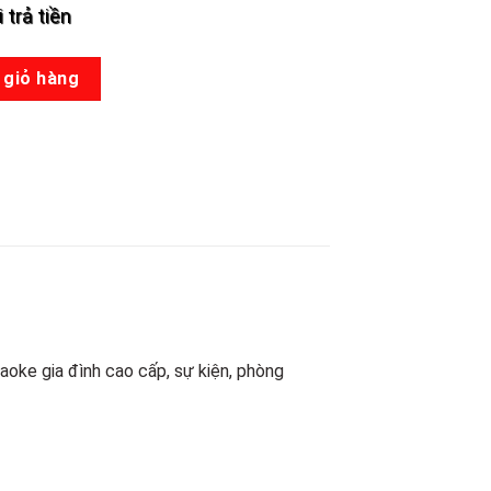
 trả tiền
 số lượng
 giỏ hàng
oke gia đình cao cấp, sự kiện, phòng