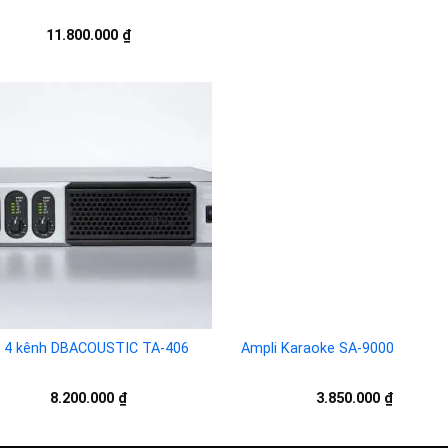
11.800.000
₫
Ampli Karaoke SA-9000
Add to
Add 
3.850.000
₫
wishlist
wishl
 4 kênh DBACOUSTIC TA-406
8.200.000
₫